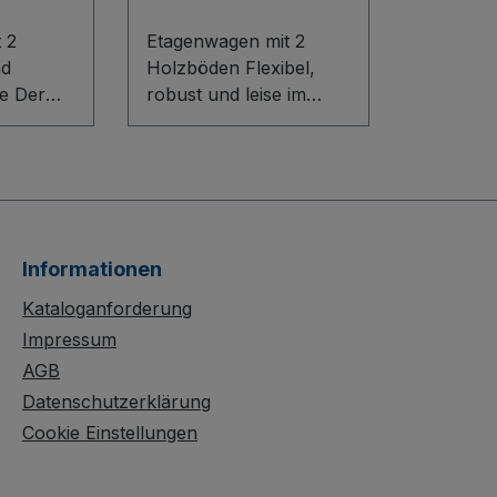
 2
Etagenwagen mit 2
nd
Holzböden Flexibel,
er
robust und leise im
 2
Einsatz: Der
nd
Etagenwagen mit 2
 vereint
Holzböden überzeugt
mfort und
durch sein Baukasten-
nem
System mit innovativem
L-Profil. Die Holzböden
Informationen
. Die
lassen sich im 120-mm-
ion mit
Raster waagerecht oder
Kataloganforderung
rofil
mit 15° Neigung
Impressum
euerung
einhängen und besitzen
AGB
lliertes
längsseitig einen 15-
Datenschutzerklärung
end der
mm-Rand für sicheren
Cookie Einstellungen
ffbügel
Transport. Der fest
verschweißte
ein
Rohrschiebegriff, die