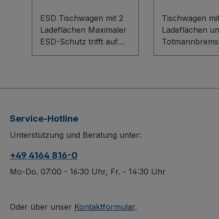
ESD Tischwagen mit 2
Tischwagen mit
Ladeflächen Maximaler
Ladeflächen u
ESD-Schutz trifft auf
Totmannbremse D
durchdachte
Tischwagen mit
Ergonomie: Der ESD
Ladeflächen u
Tischwagen mit 2
Totmannbremse
Ladeflächen im
Sicherheit, Ko
Baukasten-System
Ordnung in ei
überzeugt mit elektrisch
robusten
Service-Hotline
leitfähiger Ausführung,
Transporthelfer
Unterstützung und Beratung unter:
innovativer L-Profil-
Bodenkonstrukt
Bodenkonstruktion und
innovativem L-P
+49 4164 816-0
lichtgrauen
und Totmannst
Dekorspanplatten.
sorgt für kontro
Mo-Do. 07:00 - 16:30 Uhr, Fr. - 14:30 Uhr
Winkelstahl-Etagen mit
Handling, währ
12 mm Rand, dauerhaft
zusätzliche Gri
oberflächengeschützt,
unterhalb des
Oder über unser
Kontaktformular
.
schlag- und kratzfest,
Schiebebügels 