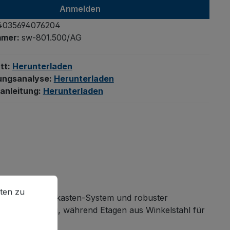
Anmelden
4035694076204
mmer:
sw-801.500/AG
tt:
Herunterladen
ungsanalyse:
Herunterladen
anleitung:
Herunterladen
en zu können.
Mehr Informationen ...
ten zu
rchdachtem Baukasten-System und robuster
gut zuverlässig, während Etagen aus Winkelstahl für