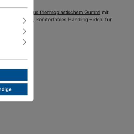
urlose Räder aus thermoplastischem Gummi
mit
chen sicheres, komfortables Handling – ideal für
ndige