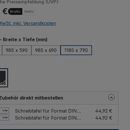
che Preisempfehlung (UVP):
 €
Brutto
Netto
 MwSt. inkl. Versandkosten
auswählen
- Breite x Tiefe (mm)
985 x 590
985 x 690
1185 x 790
ählen
Zubehör direkt mitbestellen
Schreibtafel für Format DIN A4 Farbe: Grau / Format: DIN A4 hoch
44,92 €
Schreibtafel für Format DIN A4 Farbe: Grau / Format: DIN A4 quer
44,92 €