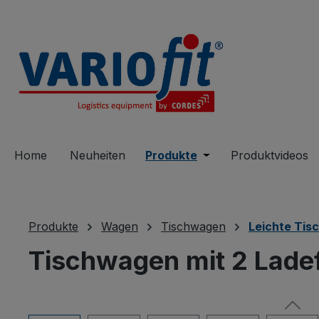
springen
Zur Hauptnavigation springen
Home
Neuheiten
Produkte
Öffne oder Schließe 
Produktvideos
Produkte
Wagen
Tischwagen
Leichte Ti
Tischwagen mit 2 Lade