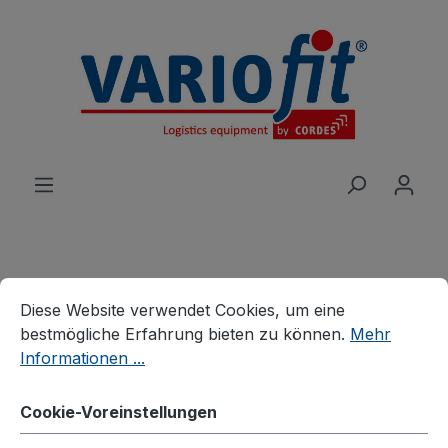
alt springen
Cookie-Voreinstellungen
Diese Website verwendet Cookies, um eine bestmögliche E
Produkte
Wagen
Tischwagen
Diese Website verwendet Cookies, um eine
Leichte Tischwagen
bestmögliche Erfahrung bieten zu können.
Mehr
Informationen ...
Tischwagen mit 2
Ladeflächen
Cookie-Voreinstellungen