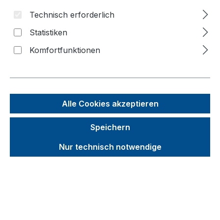
Technisch erforderlich
Bildergalerie überspringen
Statistiken
Komfortfunktionen
Alle Cookies akzeptieren
Speichern
Nur technisch notwendige
Unverbindliche Preisempfehlung (UVP):
466,95 €
Brutto
Netto
Preise inkl. MwSt. inkl. Versandkosten