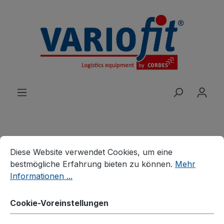
alt springen
Cookie-Voreinstellungen
Diese Website verwendet Cookies, um eine bestmögliche E
Produkte
Wagen
Tischwagen
Diese Website verwendet Cookies, um eine
Leichte Tischwagen
bestmögliche Erfahrung bieten zu können.
Mehr
Informationen ...
Tischwagen mit 3
Ladeflächen
Cookie-Voreinstellungen