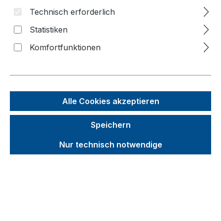
Technisch erforderlich
Bildergalerie überspringen
Statistiken
Komfortfunktionen
Alle Cookies akzeptieren
Speichern
Nur technisch notwendige
Unverbindliche Preisempfehlung (UVP):
414,94 €
Brutto
Netto
Preise inkl. MwSt. inkl. Versandkosten