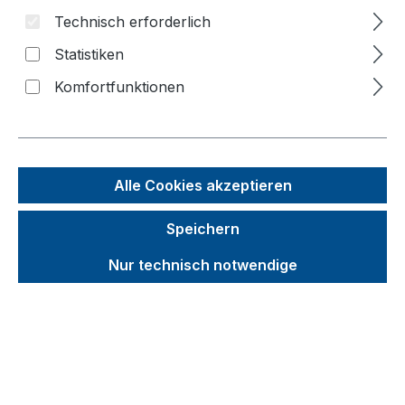
Technisch erforderlich
Bildergalerie überspringen
Statistiken
Komfortfunktionen
Alle Cookies akzeptieren
Speichern
Nur technisch notwendige
Unverbindliche Preisempfehlung (UVP):
486,58 €
Brutto
Netto
Preise inkl. MwSt. inkl. Versandkosten