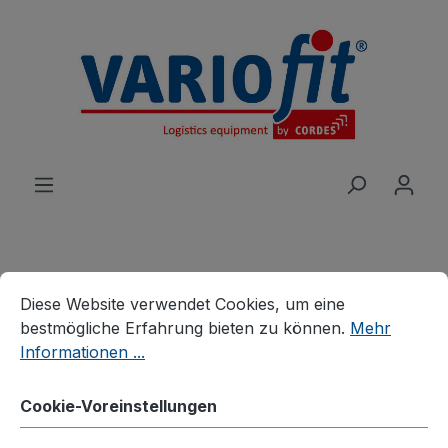
alt springen
Cookie-Voreinstellungen
Diese Website verwendet Cookies, um eine bestmögliche E
Produkte
Wagen
Tischwagen
Diese Website verwendet Cookies, um eine
Tischwagen mit Wanne
bestmögliche Erfahrung bieten zu können.
Mehr
Informationen ...
Tischwagen mit 3
Ladeflächen
Cookie-Voreinstellungen