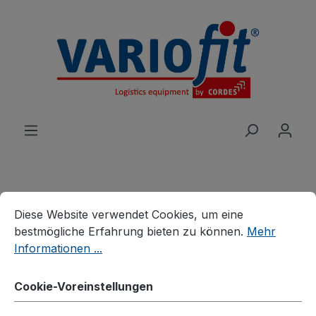
alt springen
Cookie-Voreinstellungen
Diese Website verwendet Cookies, um eine bestmögliche E
Produkte
Wagen
Tischwagen
Diese Website verwendet Cookies, um eine
Tischwagen mit Wanne
bestmögliche Erfahrung bieten zu können.
Mehr
Informationen ...
Tischwagen mit 3
Ladeflächen
Cookie-Voreinstellungen