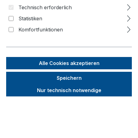
Technisch erforderlich
Bildergalerie überspringen
Statistiken
Komfortfunktionen
Alle Cookies akzeptieren
Speichern
Nur technisch notwendige
Unverbindliche Preisempfehlung (UVP):
486,58 €
Brutto
Netto
Preise inkl. MwSt. inkl. Versandkosten