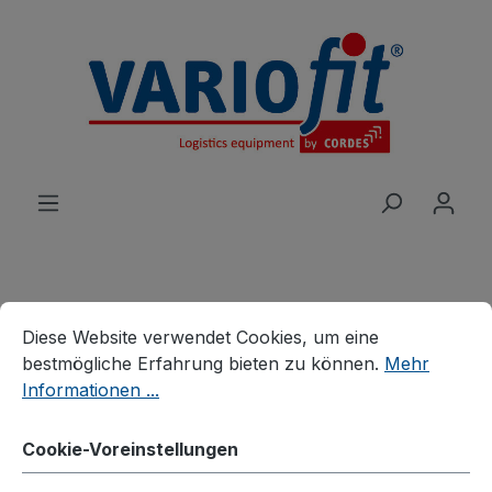
alt springen
Cookie-Voreinstellungen
Diese Website verwendet Cookies, um eine bestmögliche E
Produkte
Wagen
Tischwagen
Diese Website verwendet Cookies, um eine
Tischwagen mit Wanne
bestmögliche Erfahrung bieten zu können.
Mehr
Informationen ...
Tischwagen mit 3
Ladeflächen
Cookie-Voreinstellungen