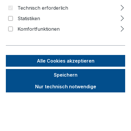
Technisch erforderlich
Bildergalerie überspringen
Statistiken
Komfortfunktionen
Alle Cookies akzeptieren
Speichern
Nur technisch notwendige
Unverbindliche Preisempfehlung (UVP):
591,66 €
Brutto
Netto
Preise inkl. MwSt. inkl. Versandkosten