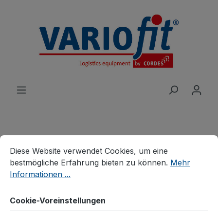
alt springen
Cookie-Voreinstellungen
Diese Website verwendet Cookies, um eine bestmögliche E
Produkte
Wagen
Tischwagen
Diese Website verwendet Cookies, um eine
Leichte Tischwagen
bestmögliche Erfahrung bieten zu können.
Mehr
Informationen ...
Tischwagen mit 3
Ladeflächen
Cookie-Voreinstellungen