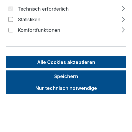
Technisch erforderlich
Bildergalerie überspringen
Statistiken
Komfortfunktionen
Alle Cookies akzeptieren
Speichern
Nur technisch notwendige
Unverbindliche Preisempfehlung (UVP):
554,07 €
Brutto
Netto
Preise inkl. MwSt. inkl. Versandkosten