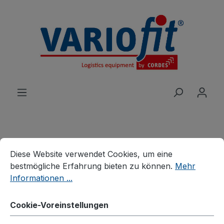
alt springen
Cookie-Voreinstellungen
Diese Website verwendet Cookies, um eine bestmögliche E
Produkte
Wagen
Tischwagen
Diese Website verwendet Cookies, um eine
Leichte Tischwagen
bestmögliche Erfahrung bieten zu können.
Mehr
Informationen ...
Tischwagen mit 3
Ladeflächen
Cookie-Voreinstellungen