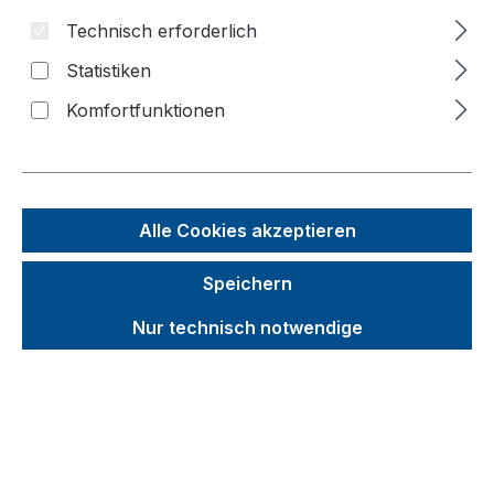
Technisch erforderlich
Bildergalerie überspringen
Statistiken
Komfortfunktionen
Alle Cookies akzeptieren
Speichern
Nur technisch notwendige
Unverbindliche Preisempfehlung (UVP):
599,00 €
Brutto
Netto
Preise inkl. MwSt. inkl. Versandkosten