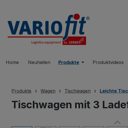
springen
Zur Hauptnavigation springen
Home
Neuheiten
Produkte
Öffne oder Schließe 
Produktvideos
Produkte
Wagen
Tischwagen
Leichte Ti
Tischwagen mit 3 Lade