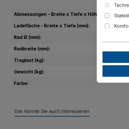
Techni
Abmessungen - Breite x Tiefe x Höhe (mm):
Statist
Ladefläche - Breite x Tiefe (mm):
Komfor
Rad Ø (mm):
Radbreite (mm):
Traglast (kg):
Gewicht (kg):
Farbe:
Das könnte Sie auch interessieren
Produktgalerie überspringen