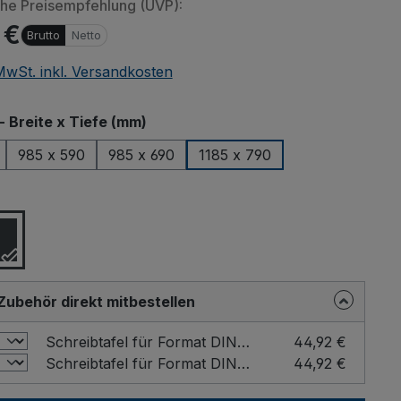
che Preisempfehlung (UVP):
 €
Brutto
Netto
 MwSt. inkl. Versandkosten
auswählen
- Breite x Tiefe (mm)
985 x 590
985 x 690
1185 x 790
ählen
Zubehör direkt mitbestellen
Schreibtafel für Format DIN A4 Farbe: Grau / Format: DIN A4 hoch
44,92 €
Schreibtafel für Format DIN A4 Farbe: Grau / Format: DIN A4 quer
44,92 €