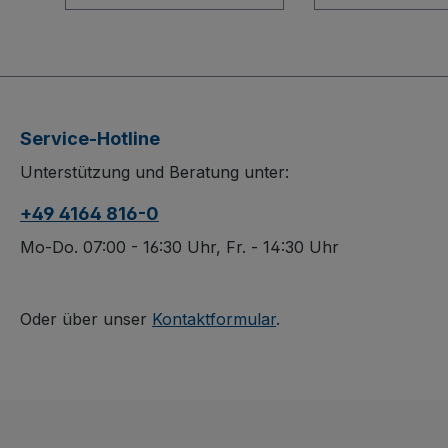
Ladeflächen überzeugt
drei Ebenen: D
durch seine robuste
schwere Tisch
Schweißkonstruktion
mit 3 robusten
aus Stahl, dauerhaft
Ladeflächen ü
oberflächengeschützt
durch ein innov
sowie schlag- und
Baukasten-Sys
Service-Hotline
kratzfest. Die öldichten
L-Profil-
Unterstützung und Beratung unter:
Wannen mit 40 mm
Bodenkonstrukt
hohem Rand
bündigen
+49 4164 816-0
verhindern ein
Holzwerkstoffp
Auslaufen von
sind dauerhaft
Mo-Do. 07:00 - 16:30 Uhr, Fr. - 14:30 Uhr
Flüssigkeiten. Die
oberflächenges
spurlosen Rollen aus
schlag- und kra
thermoplastischem
Spurlos laufen
Oder über unser
Kontaktformular
.
Gummi mit Präzisions-
aus thermopla
Rillenkugellager und
Gummi und da
Faden- sowie
patentierte Ea
Fußschutz sorgen für
Bremssystem m
leisen,
Faden- und Fu