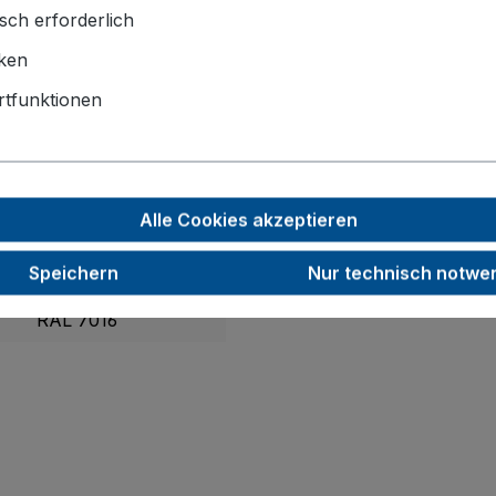
sch erforderlich
1325 x 825 x 1010
iken
1185 x 790
tfunktionen
125
30
Alle Cookies akzeptieren
250
Speichern
Nur technisch notwe
61,0
RAL 7016