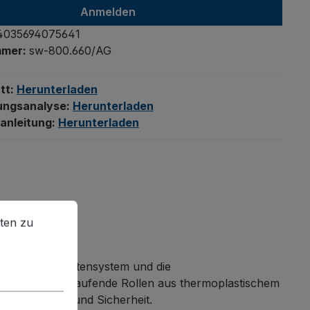
Anmelden
4035694075641
mmer:
sw-800.660/AG
tt:
Herunterladen
ungsanalyse:
Herunterladen
anleitung:
Herunterladen
en zu können.
Mehr Informationen ...
ten zu
L-Profil-Baukastensystem und die
hrend spurlos laufende Rollen aus thermoplastischem
ale Kontrolle und Sicherheit.