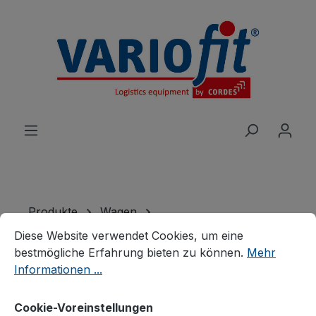
alt springen
Produkte
Wagen
Cookie-Voreinstellungen
Diese Website verwendet Cookies, um eine bestmögliche E
Werkstück-/Tragarmwagen
Tragarmwagen
Diese Website verwendet Cookies, um eine
bestmögliche Erfahrung bieten zu können.
Mehr
Tragarmwagen zweiseitig
Informationen ...
Cookie-Voreinstellungen