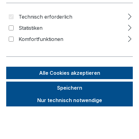
Bildergalerie überspringen
Technisch erforderlich
f
n
Statistiken
Komfortfunktionen
Alle Cookies akzeptieren
Speichern
Nur technisch notwendige
Unverbindliche Preisempfehlung (UVP):
815,08 €
Brutto
Netto
Preise inkl. MwSt. inkl. Versandkosten