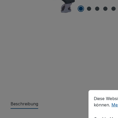
Cookie-Vorein
Diese Website
Diese Websi
Beschreibung
können.
Meh