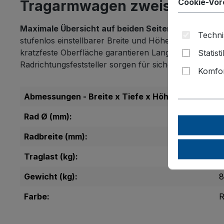
Cookie-Vor
Tragarmwagen zweiseitig
Maximale Übersicht auf beiden Seiten:
Der
Tragarm
Techni
stufenlos einstellbarer Breite und Höhe passt er sic
kratzfeste Oberfläche garantieren Langlebigkeit. Sp
Statist
Radrichtungsfeststeller sorgen für sicheres, mühelo
Komfor
Abmessungen - Breite x Tiefe x Höhe (mm):
8
Rad Ø (mm):
1
Radbreite (mm):
Traglast (kg):
Gewicht (kg):
8
Farbe:
R