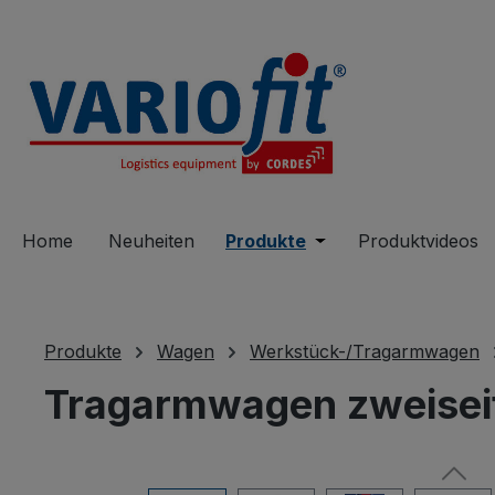
springen
Zur Hauptnavigation springen
Home
Neuheiten
Produkte
Öffne oder Schließe 
Produktvideos
Produkte
Wagen
Werkstück-/Tragarmwagen
Tragarmwagen zweisei