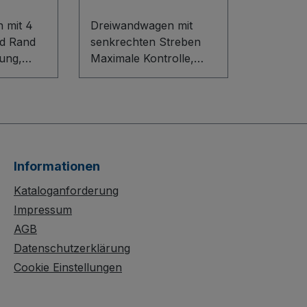
 mit 4
Dreiwandwagen mit
d Rand
senkrechten Streben
ung,
Maximale Kontrolle,
t: Dieser
hohe Belastung und
sichere Handhabung:
n aus
Der Dreiwandwagen mit
truktion
senkrechten Streben
überzeugt durch sein
Baukasten-System, eine
Informationen
t
stabile
d je 25
Stahlschweißkonstrukti
Kataloganforderung
ie einen
on und einen
Impressum
nk mit
wasserfest verleimten
AGB
n (30 kg
Sperrholzboden mit
Datenschutzerklärung
oden).
rutschhemmender
Cookie Einstellungen
te aus
Siebdruckoberfläche.
lz mit
Stirn- und Längswände
seitiger
(800 mm) bieten