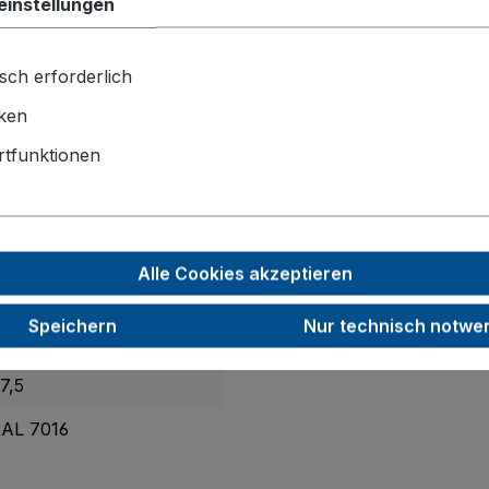
einstellungen
wagen zweiseitig
bietet Ihnen flexible Lagerung mit 8 T
sch erforderlich
h perfekt Ihrem Lager an. Die robuste Stahl-Schweißkonstru
urlos laufende Gummiräder mit Faden- und Fußschutz, pate
iken
ses Manövrieren.
tfunktionen
40 - 2200 x 800 x 1800
60
Alle Cookies akzeptieren
40
Speichern
Nur technisch notwe
400
7,5
AL 7016