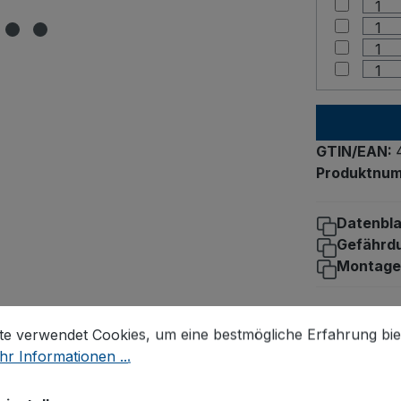
GTIN/EAN:
Produktnu
Datenbla
Gefährd
Montage
stellungen
 verwendet Cookies, um eine bestmögliche Erfahrung biet
te verwendet Cookies, um eine bestmögliche Erfahrung bie
r Informationen ...