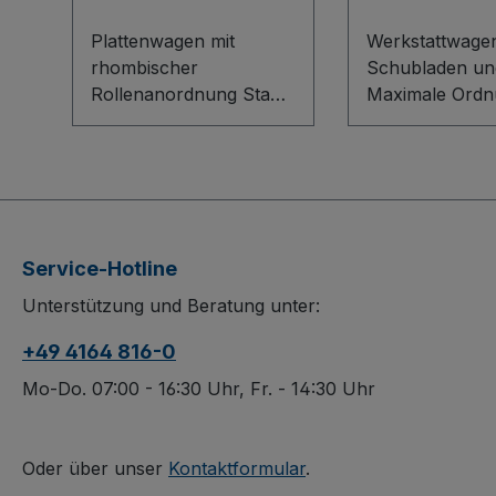
Plattenwagen mit
Werkstattwagen
rhombischer
Schubladen un
Rollenanordnung Stabil,
Maximale Ordn
wendig und
sichere Mobilitä
materialschonend: Der
robuste
Plattenwagen mit
Werkstattwage
rhombischer
Stahlblechkons
Rollenanordnung
bietet vier
überzeugt durch seine
abschließbare
Service-Hotline
robuste
Schubladen mi
Unterstützung und Beratung unter:
Schweißkonstruktion
Gleitführung un
aus Stahl und die
kg Traglast sow
+49 4164 816-0
einseitige Ladefläche
Flügeltürschra
aus Sperrholz mit 5°
variablen Böde
Mo-Do. 07:00 - 16:30 Uhr, Fr. - 14:30 Uhr
Neigung für sicheren
Traglast pro B
Halt. Der Seitenbügel
Die Arbeitsplat
mit 915 mm Höhe bietet
Buchensperrho
Oder über unser
Kontaktformular
.
komfortables Handling,
80 mm hoher 3-