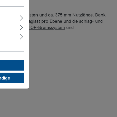
ragarmen pro Pfosten und ca. 375 mm Nutzlänge. Dank
ktion, 60 kg Traglast pro Ebene und die schlag- und
ntiertem
EasySTOP-Bremssystem
und
ndige