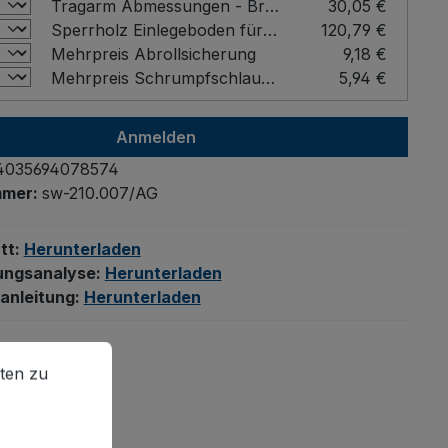
Tragarm Abmessungen - Breite x Tiefe (mm): 376 x 3/4" Rohr mm
30,05 €
Sperrholz Einlegeboden für Tragarmwagen Abmessungen - Breite x Tiefe x Höhe (mm): 2500 x 360 x 15 mm
120,79 €
Mehrpreis Abrollsicherung
9,18 €
Mehrpreis Schrumpfschlauchüberzug 1 mm, schwarz Abmessungen - Breite x Tiefe (mm): 376 x 3/4" Rohr mm
5,94 €
Anmelden
4035694078574
mmer:
sw-210.007/AG
tt:
Herunterladen
ungsanalyse:
Herunterladen
anleitung:
Herunterladen
en zu können.
Mehr Informationen ...
ten zu