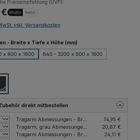
che Preisempfehlung (UVP):
 €
Brutto
Netto
 MwSt. inkl. Versandkosten
auswählen
 - Breite x Tiefe x Höhe (mm)
0 x 800 x 1800
840 - 3200 x 800 x 1800
ählen
Zubehör direkt mitbestellen
Tragarm Abmessungen - Breite x Tiefe (mm): 376 x 3/4" Rohr mm
14,95 €
Tragarm, grau Abmessungen - Breite x Tiefe (mm): 376 x 3/4" Rohr mm
20,87 €
Tragarm Abmessungen - Breite x Tiefe (mm): 376 x 3/4" Rohr mm
24,11 €