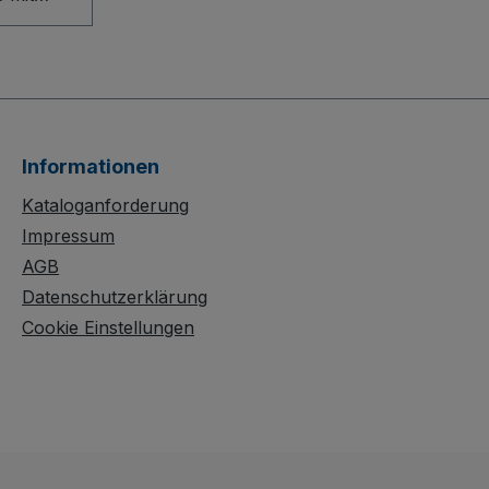
l
 leichtes
obustes
lichkeit.
e PVC-
Informationen
griffe
Kataloganforderung
rgen für
Impressum
 während
AGB
e
Datenschutzerklärung
kufen,
Cookie Einstellungen
e
führt,
chonen.
ischen
uf