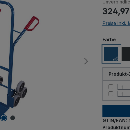
Unverbindli
324,97
Preise inkl.
Beim Abspiele
ausw
Farbe
Quellen) w
"Erlauben
Produkt-
GTIN/EAN:
Produktnu