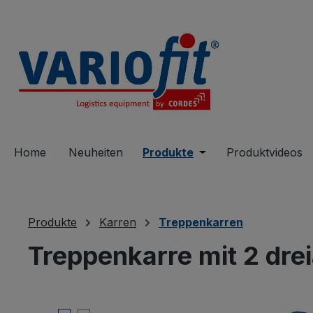
springen
Zur Hauptnavigation springen
Home
Neuheiten
Produkte
Öffne oder Schließe 
Produktvideos
Produkte
Karren
Treppenkarren
Treppenkarre mit 2 dre