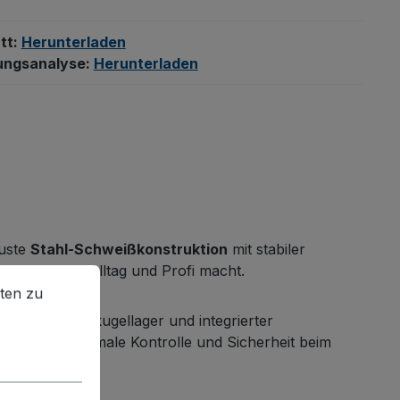
tt:
Herunterladen
ungsanalyse:
Herunterladen
buste
Stahl-Schweißkonstruktion
mit stabiler
n Helfer für Alltag und Profi macht.
en zu können.
Mehr Informationen ...
ten zu
äzisions-Rillenkugellager und integrierter
fe
bieten maximale Kontrolle und Sicherheit beim