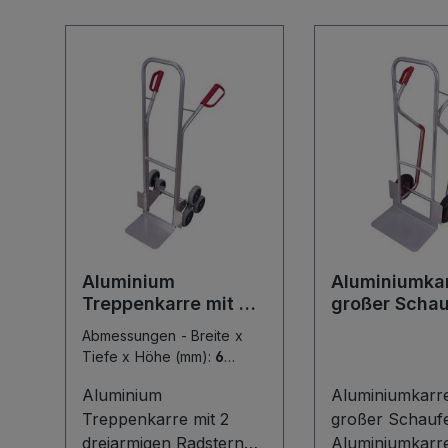
Produktgalerie überspringen
Aluminium
Aluminiumkar
Treppenkarre mit 2
großer Schau
dreiarmigen
Abmessungen - Breite x
Radsternen
Tiefe x Höhe (mm):
620
x 625 x 1310
|
Radsatz:
Aluminium
Aluminiumkarre
Thermoplastisches
Treppenkarre mit 2
großer Schaufel D
Gummi
|
Schaufelmaß -
Breite x Tiefe (mm):
dreiarmigen Radsternen
Aluminiumkarre