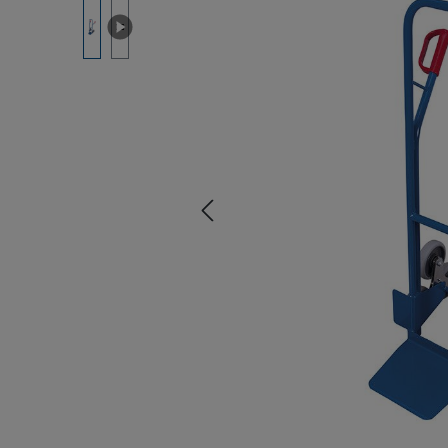
Bildergalerie überspringen
be, Vimeo oder andere
elt. Klicken Sie auf
alten zu erlauben.
rlauben