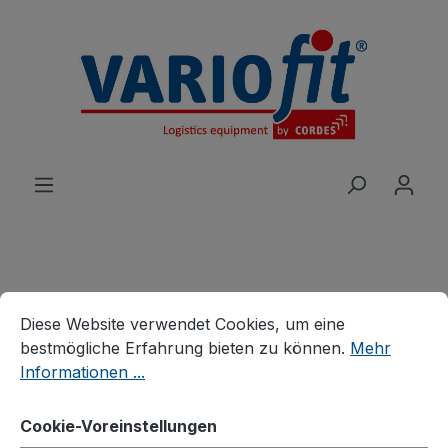
alt springen
Produkte
Karren
Treppenkarren
Cookie-Voreinstellungen
Diese Website verwendet Cookies, um eine bestmögliche E
Diese Website verwendet Cookies, um eine
Treppenkarre mit 2
bestmögliche Erfahrung bieten zu können.
Mehr
Informationen ...
fünfarmigen Radsternen
Cookie-Voreinstellungen