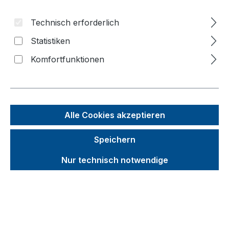
Bildergalerie überspringen
Technisch erforderlich
f
Statistiken
n
Komfortfunktionen
Alle Cookies akzeptieren
Speichern
Nur technisch notwendige
Unverbindliche Preisempfehlung (UVP):
458,32 €
Brutto
Netto
Preise inkl. MwSt. inkl. Versandkosten