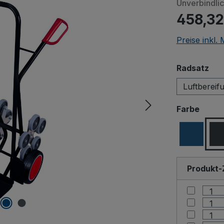
Unverbindli
458,32
Preise inkl.
Beim Abspiele
aus
Radsatz
Quellen) w
Luftbereif
"Erlauben
ausw
Farbe
Produkt-