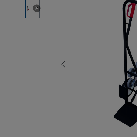
Bildergalerie überspringen
be, Vimeo oder andere
elt. Klicken Sie auf
alten zu erlauben.
rlauben