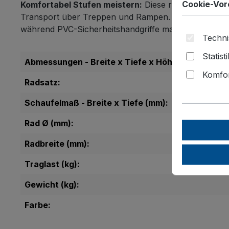
Cookie-Vor
Komfortabel Stufen meistern:
Diese robuste Treppe
Transport über Treppen und Rampen. Zwei fünfarmi
während PVC-Sicherheitshandgriffe maximale Kontroll
Techni
Statist
Abmessungen - Breite x Tiefe x Höhe (mm):
Komfor
Radsatz:
Schaufelmaß - Breite x Tiefe (mm):
Rad Ø (mm):
Radbreite (mm):
Traglast (kg):
Gewicht (kg):
Farbe: