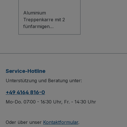
Aluminium
Treppenkarre mit 2
fünfarmigen
Radsternen Die
Aluminium
Treppenkarre mit 2
fünfarmigen
Radsternen ist dank
ihrer geschweißten
Service-Hotline
Aluminiumkonstruktion
Unterstützung und Beratung unter:
besonders leicht und
dennoch robust. Zwei
+49 4164 816-0
innovative PVC-
Sicherheitshandgriffe
Mo-Do. 07:00 - 16:30 Uhr, Fr. - 14:30 Uhr
sorgen für
bestmögliche Kontrolle.
Die fünfarmigen
Oder über unser
Kontaktformular
.