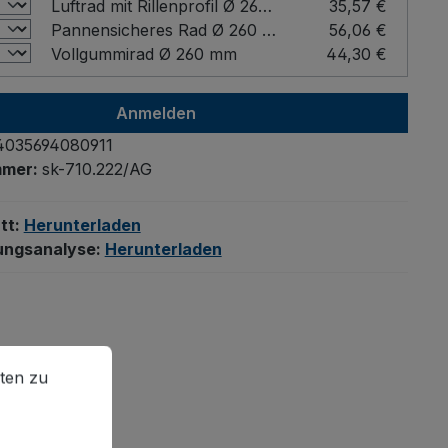
Luftrad mit Rillenprofil Ø 260 mm
35,57 €
Pannensicheres Rad Ø 260 mm
56,06 €
Vollgummirad Ø 260 mm
44,30 €
Anmelden
4035694080911
mmer:
sk-710.222/AG
tt:
Herunterladen
ungsanalyse:
Herunterladen
en zu können.
Mehr Informationen ...
ten zu