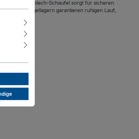
agfester Stahlblech-Schaufel sorgt für sicheren
ions-Rillenkugellagern garantieren ruhigen Lauf,
ndige