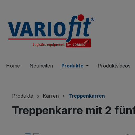
springen
Zur Hauptnavigation springen
Home
Neuheiten
Produkte
Öffne oder Schließe 
Produktvideos
Produkte
Karren
Treppenkarren
Treppenkarre mit 2 fü