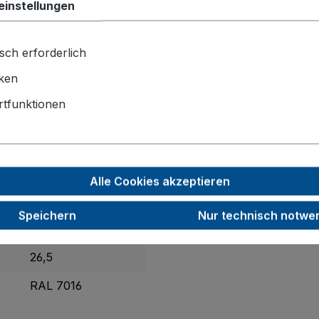
einstellungen
nkarre mit
stabiler Schweißkonstruktion aus Stahl
und schl
ge Radsterne mit
spurloser, grauer TPE-Bereifung
und Präzis
e bieten.
sch erforderlich
iken
610 x 675 x 1310
tfunktionen
Vollgummi
300 x 250
260
Alle Cookies akzeptieren
65
Speichern
Nur technisch notwe
200
26,5
RAL 7016