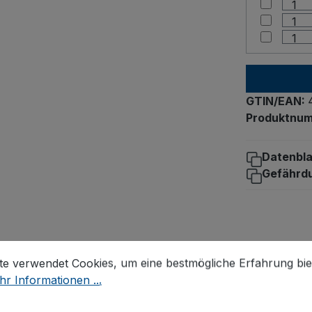
GTIN/EAN:
Produktnu
Datenbla
Gefährd
stellungen
 verwendet Cookies, um eine bestmögliche Erfahrung biet
te verwendet Cookies, um eine bestmögliche Erfahrung bie
r Informationen ...
gen Radsternen