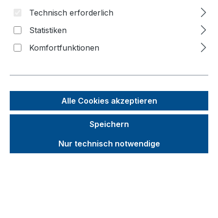
Bildergalerie überspringen
Technisch erforderlich
Statistiken
Komfortfunktionen
Alle Cookies akzeptieren
Speichern
Nur technisch notwendige
Unverbindliche Preisempfehlung (UVP):
489,95 €
Brutto
Netto
Preise inkl. MwSt. inkl. Versandkosten