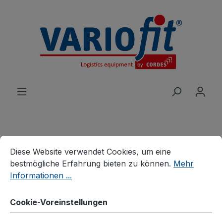
alt springen
Cookie-Voreinstellungen
Diese Website verwendet Cookies, um eine bestmögliche E
Produkte
Wagen
Systemwagen
Diese Website verwendet Cookies, um eine
Systemwagen mit Drahtwänden
bestmögliche Erfahrung bieten zu können.
Mehr
Informationen ...
Vierwandwagen mit Draht
Cookie-Voreinstellungen