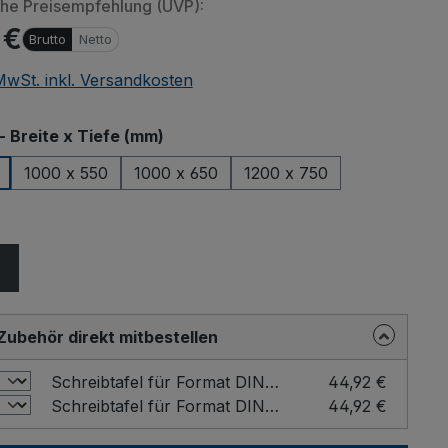
che Preisempfehlung (UVP):
 €
Brutto
Netto
 MwSt. inkl. Versandkosten
auswählen
- Breite x Tiefe (mm)
1000 x 550
1000 x 650
1200 x 750
n von eingebetteten Videos (YouTube, Vimeo oder andere Quellen
ählen
er übermittelt. Klicken Sie auf "Erlauben" um das Laden von Drittanbi
erlauben.
Einstellung merken und alle erlauben
Zubehör direkt mitbestellen
Schreibtafel für Format DIN A4 Farbe: Buche / Format: DIN A4 hoch
44,92 €
Schreibtafel für Format DIN A4 Farbe: Buche / Format: DIN A4 quer
44,92 €