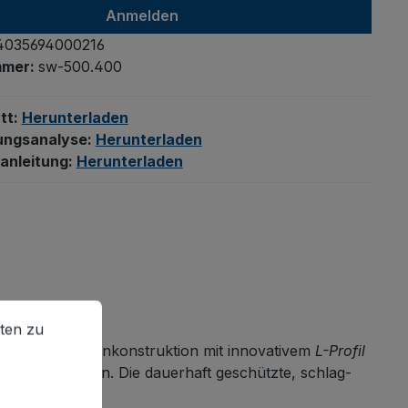
Anmelden
4035694000216
mmer:
sw-500.400
tt:
Herunterladen
ungsanalyse:
Herunterladen
anleitung:
Herunterladen
en zu können.
Mehr Informationen ...
ten zu
le Baukasten-Bodenkonstruktion mit innovativem
L-Profil
ng ermöglichen. Die dauerhaft geschützte, schlag-