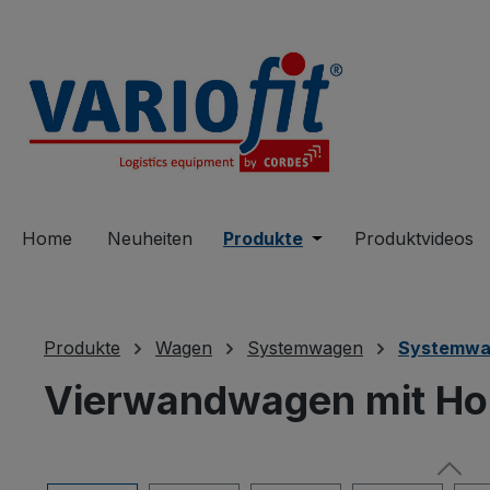
springen
Zur Hauptnavigation springen
Home
Neuheiten
Produkte
Öffne oder Schließe 
Produktvideos
Produkte
Wagen
Systemwagen
Systemwa
Vierwandwagen mit Ho