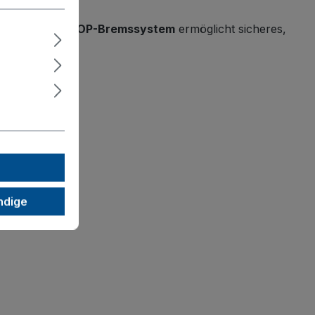
tierte EasySTOP-Bremssystem
ermöglicht sicheres,
ndige