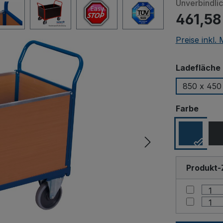
Unverbindli
461,58
Preise inkl.
Ladefläche 
850 x 450
Beim Abspiele
ausw
Farbe
an Drittanbiet
Produkt-