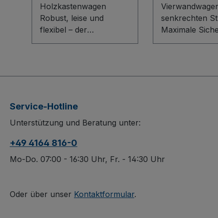
Holzkastenwagen
Vierwandwagen
Robust, leise und
senkrechten S
flexibel – der
Maximale Siche
Holzkastenwagen für
hohe Belastun
professionelle Einsätze.
komfortables H
Die Bodenkonstruktion
Der Vierwandw
mit innovativem L-Profil
senkrechten S
sorgt für Stabilität,
überzeugt durc
während Stirn- und
stabile
Service-Hotline
Längswände aus
Stahlschweißko
Unterstützung und Beratung unter:
Holzwerkstoffplatte mit
on im Baukast
710 mm Höhe sicheren
System und ei
+49 4164 816-0
Halt bieten. Eine
wasserfest ver
Längswand ist halb
Sperrholzbode
Mo-Do. 07:00 - 16:30 Uhr, Fr. - 14:30 Uhr
abklappbar für
rutschhemmen
komfortables Be- und
Siebdruckoberf
Entladen. Die dauerhaft
Herausnehmba
Oder über unser
Kontaktformular
.
oberflächengeschützte,
Längswände un
schlag- und kratzfeste
spurlos laufen