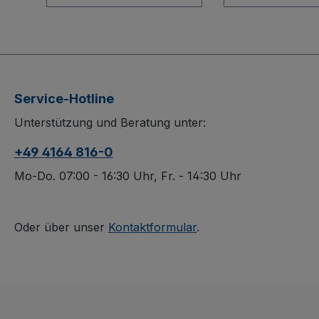
Holzkastenwagen für
hohe Belastun
professionelle Einsätze.
komfortables H
Die Bodenkonstruktion
Der Vierwandw
mit innovativem L-Profil
senkrechten S
sorgt für Stabilität,
überzeugt durc
während Stirn- und
stabile
Service-Hotline
Längswände aus
Stahlschweißko
Unterstützung und Beratung unter:
Holzwerkstoffplatte mit
on im Baukast
710 mm Höhe sicheren
System und ei
+49 4164 816-0
Halt bieten. Eine
wasserfest ver
Längswand ist halb
Sperrholzbode
Mo-Do. 07:00 - 16:30 Uhr, Fr. - 14:30 Uhr
abklappbar für
rutschhemmen
komfortables Be- und
Siebdruckoberf
Entladen. Die dauerhaft
Herausnehmba
Oder über unser
Kontaktformular
.
oberflächengeschützte,
Längswände un
schlag- und kratzfeste
spurlos laufen
Ausführung garantiert
mit Faden- und
lange Lebensdauer. Die
Fußschutz sorg
graue, „spurlos“
flexible und sa