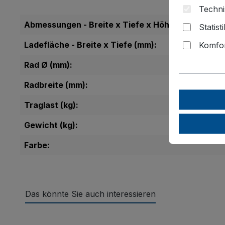
Techni
Abmessungen - Breite x Tiefe x Höhe (mm):
Statist
Ladefläche - Breite x Tiefe (mm):
Komfor
Rad Ø (mm):
Radbreite (mm):
Traglast (kg):
Gewicht (kg):
Farbe:
Das könnte Sie auch interessieren
Produktgalerie überspringen