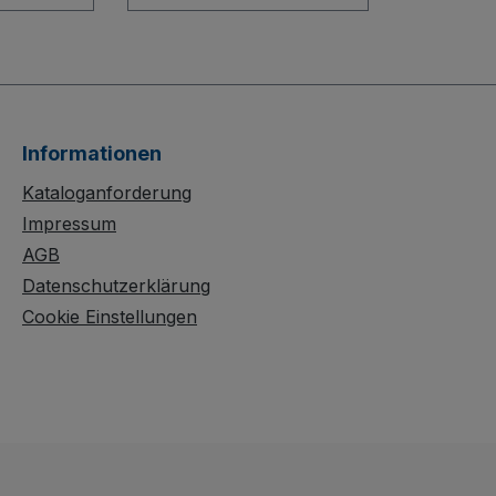
g und
unterwegs: Der
andling:
Blechkastenwagen fest
agen mit
verschweißt überzeugt
treben
durch seine stabile
h eine
Stahlblechkonstruktion
mit waagerechtem
Informationen
nstrukti
Rohrschiebegriff. Hohe
en-
Stirn- und Längswände
Kataloganforderung
nen
(810 mm), eine halb
Impressum
leimten
abklappbare
AGB
n mit
Längswand und ein
Datenschutzerklärung
der
offener, dauerhaft
Cookie Einstellungen
läche.
oberflächengeschützter
re
Aufbau sorgen für
d graue,
komfortables Handling.
de Räder
Die spurlosen Rollen
aus thermoplastischem
en für
Gummi auf
ubere
Kunststofffelge mit