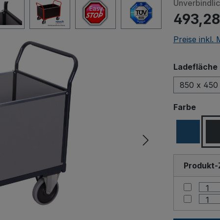
Unverbindli
493,28
Preise inkl.
Ladefläche 
850 x 450
Beim Abspiele
ausw
Farbe
an Drittanbiet
Produkt-