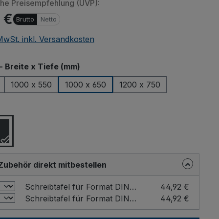
che Preisempfehlung (UVP):
 €
Brutto
Netto
 MwSt. inkl. Versandkosten
auswählen
- Breite x Tiefe (mm)
1000 x 550
1000 x 650
1200 x 750
n von eingebetteten Videos (YouTube, Vimeo oder andere Quellen
ählen
er übermittelt. Klicken Sie auf "Erlauben" um das Laden von Drittanbi
erlauben.
Einstellung merken und alle erlauben
Zubehör direkt mitbestellen
Schreibtafel für Format DIN A4 Farbe: Grau / Format: DIN A4 hoch
44,92 €
Schreibtafel für Format DIN A4 Farbe: Grau / Format: DIN A4 quer
44,92 €