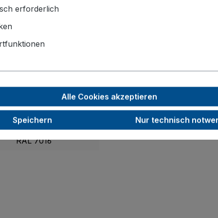
sch erforderlich
1190 x 700 x 1015
iken
1000 x 650
tfunktionen
200
40
Alle Cookies akzeptieren
500
Speichern
Nur technisch notwe
54,0
RAL 7016