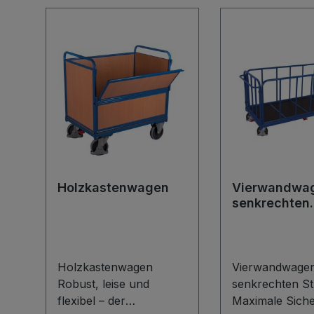
Holzkastenwagen
Vierwandwag
senkrechten
Streben
Holzkastenwagen
Vierwandwagen
Robust, leise und
senkrechten S
flexibel – der
Maximale Siche