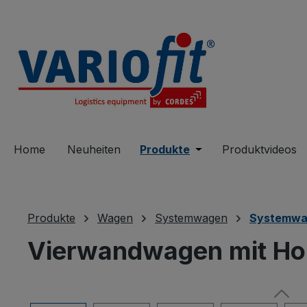
springen
Zur Hauptnavigation springen
Home
Neuheiten
Produkte
Öffne oder Schließe 
Produktvideos
Produkte
Wagen
Systemwagen
Systemwa
Vierwandwagen mit Ho