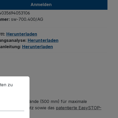
Anmelden
4035694053106
mmer:
sw-700.400/AG
tt:
Herunterladen
ungsanalyse:
Herunterladen
anleitung:
Herunterladen
en zu können.
Mehr Informationen ...
ten zu
 Holz-Längswände (500 mm) für maximale
n- und Fußschutz sowie das
patentierte EasySTOP-