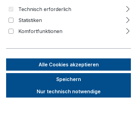
Technisch erforderlich
Bildergalerie überspringen
Statistiken
Komfortfunktionen
Alle Cookies akzeptieren
Speichern
Nur technisch notwendige
Unverbindliche Preisempfehlung (UVP):
888,30 €
Brutto
Netto
Preise inkl. MwSt. inkl. Versandkosten