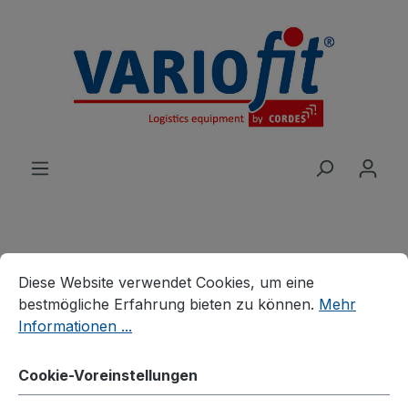
alt springen
Cookie-Voreinstellungen
Diese Website verwendet Cookies, um eine bestmögliche E
Produkte
Wagen
Systemwagen
Diese Website verwendet Cookies, um eine
System-Schwerlastwagen
bestmögliche Erfahrung bieten zu können.
Mehr
Informationen ...
Vierwandwagen mit
Siebdruckplatte
Cookie-Voreinstellungen