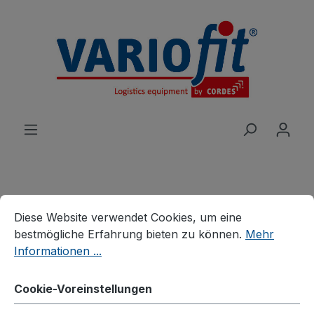
alt springen
Cookie-Voreinstellungen
Diese Website verwendet Cookies, um eine bestmögliche E
Produkte
Wagen
Systemwagen
Diese Website verwendet Cookies, um eine
System-Schwerlastwagen
bestmögliche Erfahrung bieten zu können.
Mehr
Informationen ...
Vierwandwagen mit
Siebdruckplatte
Cookie-Voreinstellungen