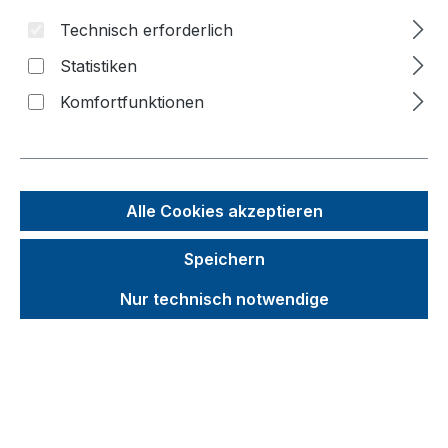
Technisch erforderlich
Bildergalerie überspringen
Statistiken
Komfortfunktionen
Alle Cookies akzeptieren
Speichern
Nur technisch notwendige
Unverbindliche Preisempfehlung (UVP):
1.144,32 €
Brutto
Netto
Preise inkl. MwSt. inkl. Versandkosten