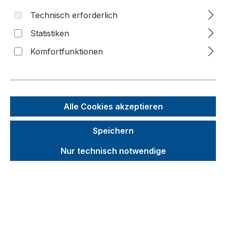
Technisch erforderlich
Bildergalerie überspringen
Statistiken
Komfortfunktionen
Alle Cookies akzeptieren
Speichern
Nur technisch notwendige
Unverbindliche Preisempfehlung (UVP):
1.358,23 €
Brutto
Netto
Preise inkl. MwSt. inkl. Versandkosten