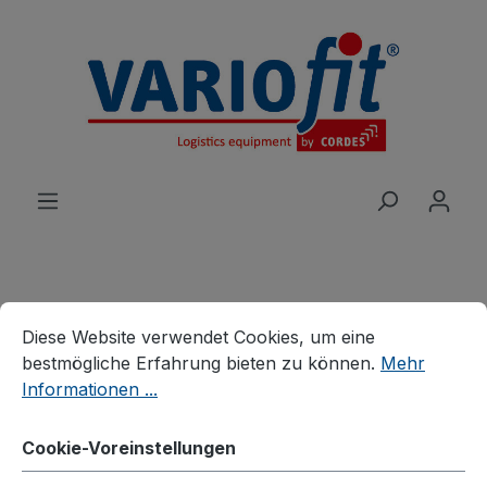
alt springen
Cookie-Voreinstellungen
Diese Website verwendet Cookies, um eine bestmögliche E
Produkte
Wagen
Systemwagen
Diese Website verwendet Cookies, um eine
System-Schwerlastwagen
bestmögliche Erfahrung bieten zu können.
Mehr
Informationen ...
Vierwandwagen mit
Siebdruckplatte
Cookie-Voreinstellungen