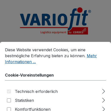
alt springen
Cookie-Voreinstellungen
Diese Website verwendet Cookies, um eine bestmögliche E
Diese Website verwendet Cookies, um eine
bestmögliche Erfahrung bieten zu können.
Mehr
Informationen ...
Produkte
Zubehör
Zusatzartikel
Cookie-Voreinstellungen
Zubehör für verzinkte Kommissionierwagen
Vorderwand
Technisch erforderlich
Statistiken
Komfortfunktionen