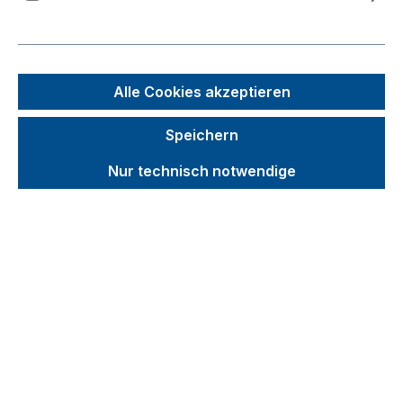
Bildergalerie überspringen
Alle Cookies akzeptieren
Speichern
Nur technisch notwendige
Unverbindliche Preisempfehlung (UVP):
203,51 €
Brutto
Netto
Preise inkl. MwSt. inkl. Versandkosten
auswählen
Gewicht (kg)
7,5
8,5