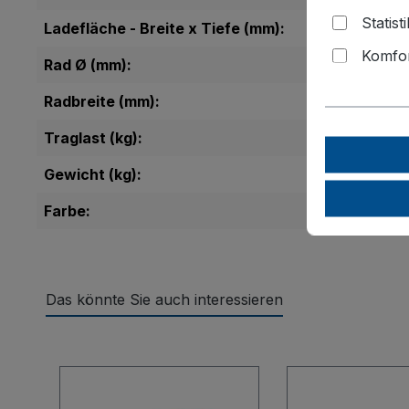
Statist
Ladefläche - Breite x Tiefe (mm):
Komfor
Rad Ø (mm):
Radbreite (mm):
Traglast (kg):
Gewicht (kg):
Farbe:
Das könnte Sie auch interessieren
Produktgalerie überspringen