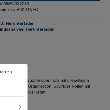
4035694082083
mmer:
sw-600.611/AG
tt:
Herunterladen
ungsanalyse:
Herunterladen
en zu können.
Mehr Informationen ...
ten zu
eitsplatte aus Buchensperrholz mit dreiseitigem
n für sichere Organisation. Spurlose Rollen mit
dling in jeder Werkstatt.