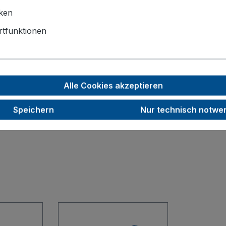
iken
1125 x 630
tfunktionen
160
40
400
Alle Cookies akzeptieren
65,5
Speichern
Nur technisch notwe
RAL 7016