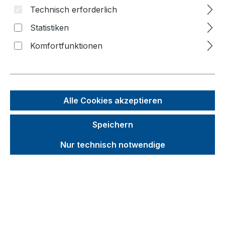
Technisch erforderlich
Bildergalerie überspringen
Statistiken
Komfortfunktionen
f
n
Alle Cookies akzeptieren
Speichern
Nur technisch notwendige
Unverbindliche Preisempfehlung (UVP):
783,33 €
Brutto
Netto
Preise inkl. MwSt. inkl. Versandkosten