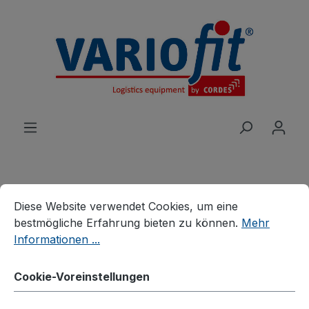
alt springen
Cookie-Voreinstellungen
Diese Website verwendet Cookies, um eine bestmögliche E
Diese Website verwendet Cookies, um eine
Produkte
Wagen
Werkstattwagen
bestmögliche Erfahrung bieten zu können.
Mehr
Leichte Werkstattwagen
Informationen ...
Werkstattwagen mit 3
Cookie-Voreinstellungen
Ladeflächen