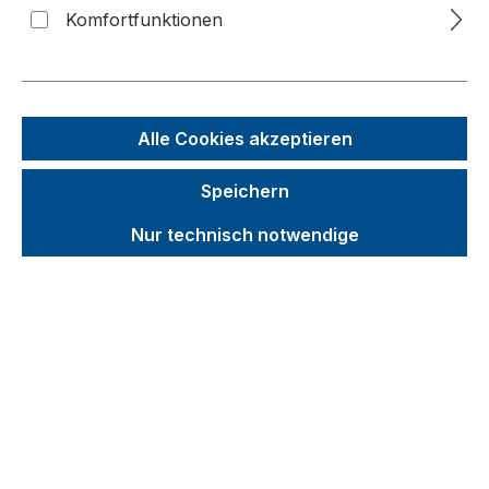
Komfortfunktionen
Bildergalerie überspringen
Alle Cookies akzeptieren
Speichern
Nur technisch notwendige
Unverbindliche Preisempfehlung (UVP):
109,97 €
Brutto
Netto
Preise inkl. MwSt. inkl. Versandkosten