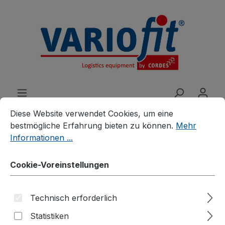
alt springen
Cookie-Voreinstellungen
Diese Website verwendet Cookies, um eine bestmögliche E
Diese Website verwendet Cookies, um eine
bestmögliche Erfahrung bieten zu können.
Mehr
Informationen ...
Produkte
Zubehör
Zusatzartikel
Zubehör für Stahlflaschenkarren
Cookie-Voreinstellungen
Werkzeugkiste für
Technisch erforderlich
Stahlflaschenkarren
Statistiken