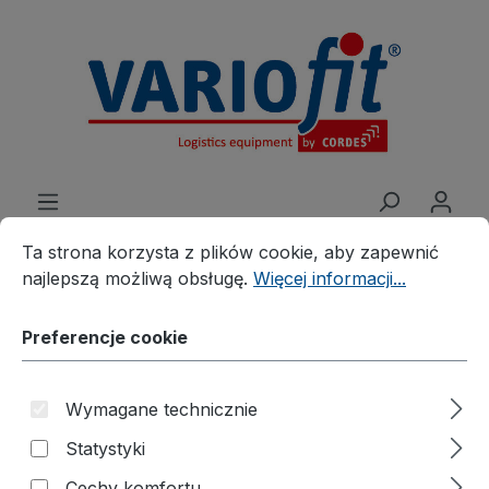
wnej zawartości
Preferencje cookie
Ta strona korzysta z plików cookie, aby zapewnić najleps
Ta strona korzysta z plików cookie, aby zapewnić
najlepszą możliwą obsługę.
Więcej informacji...
Produkte
Rozwiązania branżowe
Preferencje cookie
Utylizacja
Kontener przechylny do
Wymagane technicznie
sypkich ładunków
Statystyki
Cechy komfortu