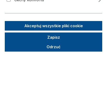
Pomiń galerię zdjęć
Akceptuj wszystkie pliki cookie
Zapisz
Odrzuć
Sugerowana cena detaliczna (SCD)
1 568,04 €
Brutto
Netto
Ceny z VAT plus koszty wysyłki