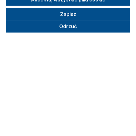
Zapisz
Odrzuć
Pomiń galerię produktów
do
Taczka sprzętowa, dwa 3-
)
ramienne wieńce kół