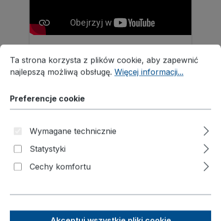
Pomiń galerię produktów
Preferencje cookie
Ta strona korzysta z plików cookie, aby zapewnić najleps
Ta strona korzysta z plików cookie, aby zapewnić
najlepszą możliwą obsługę.
Więcej informacji...
Preferencje cookie
Wymagane technicznie
Statystyki
5K
Nadstawka paletowa Typ 65K,
ocynkowana
Cechy komfortu
Akceptuj wszystkie pliki cookie