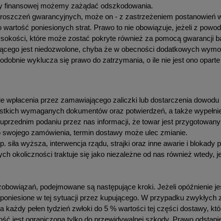
y finansowej możemy zażądać odszkodowania.
o roszczeń gwarancyjnych, może on - z zastrzeżeniem postanowień 
artość poniesionych strat. Prawo to nie obowiązuje, jeżeli z powod
ysokości, które może zostać pokryte również za pomocą gwarancji b
jącego jest niedozwolone, chyba że w obecności dodatkowych wymo
odobnie wyklucza się prawo do zatrzymania, o ile nie jest ono opa
e wpłacenia przez zamawiającego zaliczki lub dostarczenia dowodu
stkich wymaganych dokumentów oraz potwierdzeń, a także wypełnie
przednim podaniu przez nas informacji, że towar jest przygotowany 
 swojego zamówienia, termin dostawy może ulec zmianie.
p. siła wyższa, interwencja rządu, strajki oraz inne awarie i bloka
 okoliczności traktuje się jako niezależne od nas również wtedy, jeś
 zobowiązań, podejmowane są następujące kroki. Jeżeli opóźnienie
 poniesione w tej sytuacji przez kupującego. W przypadku zwykły
każdy pełen tydzień zwłoki do 5 % wartości tej części dostawy, kt
ość jest ograniczona tylko do przewidywalnej szkody. Prawo odstą