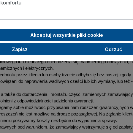
 komfortu
 dostawie
produkty, traktujemy nasze warunki gwarancyjne za decydujące. Zg
i braki w dostawie, chyba że ustalono inaczej.
Akceptuj wszystkie pliki cookie
ezpośrednio po dostawie. Z reklamacją można wystąpić w ciągu 7 dn
W przeciwnym razie towar uznaje się za przyjęty również pomimo wad
 dalszych szkód.
Zapisz
Odrzuć
 naturalne zużycie przedmiotu, o uszkodzenia powstałe na skutek ni
widłowego lub niedbałego obchodzenia się, nadmiernego obciążenia, 
emicznych i elektrycznych.
edmiotu przez klienta lub osoby trzecie odbyła się bez naszej zgody.
owiązani do naprawienia wadliwych części lub ich wymiany, lub też
a także do dostarczenia i montażu części zamiennych zamawiający 
lnieni z odpowiedzialności udzielenia gwarancji.
rzegamy sobie możliwość przypisania nam roszczeń gwarancyjnyc
 roszczeń nie jest możliwe na drodze pozasądowej. Na żądanie klient
nieniu pokrywamy koszty niezbędne do wyjaśnienia sprawy.
awnych pod warunkiem, że zamawiający wstrzymuje się od zapłaty z