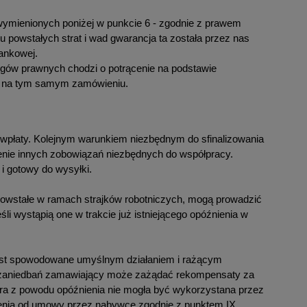
wymienionych poniżej w punkcie 6 - zgodnie z prawem
u powstałych strat i wad gwarancja ta została przez nas
ankowej.
gów prawnych chodzi o potrącenie na podstawie
rte na tym samym zamówieniu.
 wpłaty. Kolejnym warunkiem niezbędnym do sfinalizowania
nie innych zobowiązań niezbędnych do współpracy.
i gotowy do wysyłki.
dy powstałe w ramach strajków robotniczych, mogą prowadzić
li wystąpią one w trakcie już istniejącego opóźnienia w
 jest spowodowane umyślnym działaniem i rażącym
ch zaniedbań zamawiający może zażądać rekompensaty za
óra z powodu opóźnienia nie mogła być wykorzystana przez
pienia od umowy przez nabywcę zgodnie z punktem IX