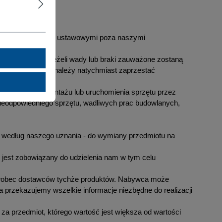
odnie z przepisami ustawowymi poza naszymi
i od dostawy. Jeżeli wady lub braki zauważone zostaną
. Po wykryciu wad należy natychmiast zaprzestać
eprawidłowego montażu lub uruchomienia sprzętu przez
nieodpowiedniego sprzętu, wadliwych prac budowlanych,
 - według naszego uznania - do wymiany przedmiotu na
jest zobowiązany do udzielenia nam w tym celu
h wobec dostawców tychże produktów. Nabywca może
a przekazujemy wszelkie informacje niezbędne do realizacji
a przedmiot, którego wartość jest większa od wartości