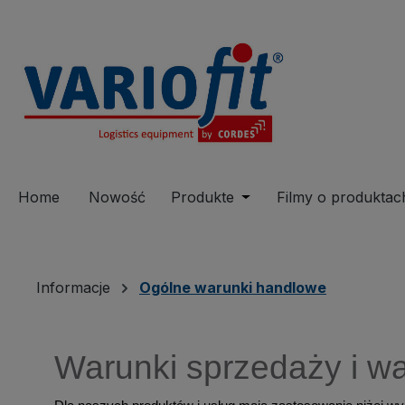
 wyszukiwania
Przejdź do głównej nawigacji
Home
Nowość
Produkte
Open or close the drop
Filmy o produktac
Informacje
Ogólne warunki handlowe
Warunki sprzedaży i w