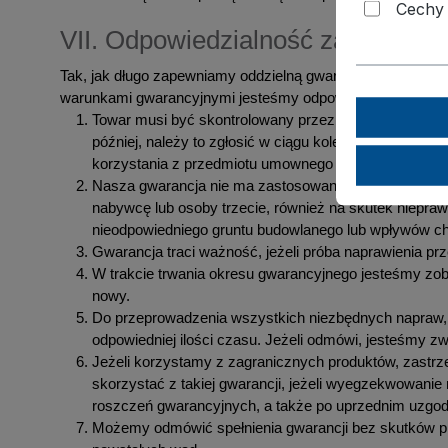
Cechy
VII. Odpowiedzialność za wady w
Tak, jak długo zapewniamy oddzielną gwarancję na nasze 
warunkami gwarancyjnymi jesteśmy odpowiedzialni za wady 
Towar musi być skontrolowany przez zamawiającego b
później, należy to zgłosić w ciągu kolejnych 7 dni. 
korzystania z przedmiotu umownego w celu uniknięcia
Nasza gwarancja nie ma zastosowania, jeśli chodzi o
nabywcę lub osoby trzecie, również na skutek niepra
nieodpowiedniego gruntu budowlanego lub wpływów ch
Gwarancja traci ważność, jeżeli próba naprawienia prz
W trakcie trwania okresu gwarancyjnego jesteśmy zob
nowy.
Do przeprowadzenia wszystkich niezbędnych napraw, 
odpowiedniej ilości czasu. Jeżeli odmówi, jesteśmy zwo
Jeżeli korzystamy z zagranicznych produktów, zast
skorzystać z takiej gwarancji, jeżeli wyegzekwowanie
roszczeń gwarancyjnych, a także po uprzednim uzgod
Możemy odmówić spełnienia gwarancji bez skutków pr