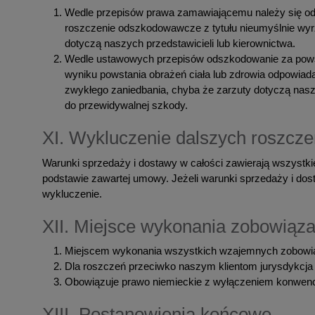
Wedle przepisów prawa zamawiającemu należy się odszk
roszczenie odszkodowawcze z tytułu nieumyślnie wyr
dotyczą naszych przedstawicieli lub kierownictwa.
Wedle ustawowych przepisów odszkodowanie za powsta
wyniku powstania obrażeń ciała lub zdrowia odpowiad
zwykłego zaniedbania, chyba że zarzuty dotyczą naszy
do przewidywalnej szkody.
XI. Wykluczenie dalszych roszcze
Warunki sprzedaży i dostawy w całości zawierają wszystki
podstawie zawartej umowy. Jeżeli warunki sprzedaży i dost
wykluczenie.
XII. Miejsce wykonania zobowiązan
Miejscem wykonania wszystkich wzajemnych zobowiąza
Dla roszczeń przeciwko naszym klientom jurysdykcja
Obowiązuje prawo niemieckie z wyłączeniem konwenc
XIII. Postanowienia końcowe