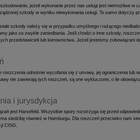
odowanie, jeżeli wykonanie przez nas usługi jest niemożliwe w cał
ządzonej szkody w wyniku niewykonania usługi. To samo dotyczy p
łe szkody należy się w przypadku umyślnego i rażącego niedbalstw
amy jako za zwykłe zaniedbania. Jeśli chodzi o inne szkody, rosz
ch przedstawicieli lub kierownictwa. Jeżeli jesteśmy zobowiązani d
ń
e roszczenia odnośnie wycofania się z umowy, jej ograniczenia lub 
awy nie zawierają tych roszczeń, są one wykluczone, o ile obowiązu
ia i jurysdykcja
ń jest Harsefeld. Wszystkie spory rozstrzyga się przed odpowiedn
 ma siedzibę również w Hamburgu. Dla roszczeń przeciwko nam siedz
ji CISG.