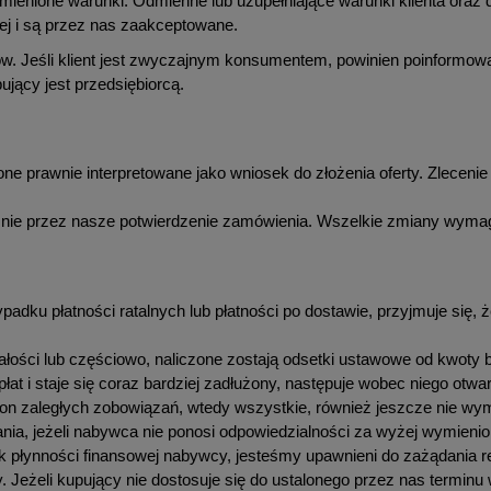
ymienione warunki. Odmienne lub uzupełniające warunki klienta or
ej i są przez nas zaakceptowane.
w. Jeśli klient jest zwyczajnym konsumentem, powinien poinformow
ujący jest przedsiębiorcą.
ne prawnie interpretowane jako wniosek do złożenia oferty. Zlecenie 
znie przez nasze potwierdzenie zamówienia. Wszelkie zmiany wyma
padku płatności ratalnych lub płatności po dostawie, przyjmuje się, 
całości lub częściowo, naliczone zostają odsetki ustawowe od kwoty b
wpłat i staje się coraz bardziej zadłużony, następuje wobec niego otw
 on zaległych zobowiązań, wtedy wszystkie, również jeszcze nie wymag
a, jeżeli nabywca nie ponosi odpowiedzialności za wyżej wymienion
rak płynności finansowej nabywcy, jesteśmy upawnieni do zażądania
 Jeżeli kupujący nie dostosuje się do ustalonego przez nas termin