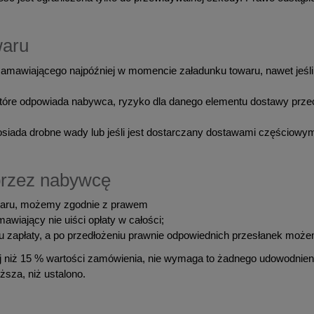
waru
amawiającego najpóźniej w momencie załadunku towaru, nawet jeśli
 które odpowiada nabywca, ryzyko dla danego elementu dostawy prze
posiada drobne wady lub jeśli jest dostarczany dostawami częściow
 przez nabywcę
waru, możemy zgodnie z prawem
awiający nie uiści opłaty w całości;
nu zapłaty, a po przedłożeniu prawnie odpowiednich przesłanek mo
j niż 15 % wartości zamówienia, nie wymaga to żadnego udowodnieni
ższa, niż ustalono.