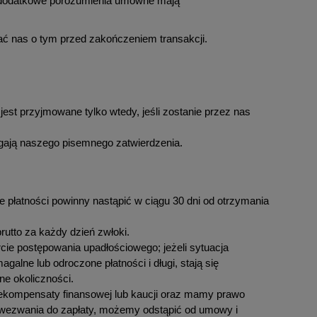
az dodatkowe porozumienia umowne mają
ać nas o tym przed zakończeniem transakcji.
jest przyjmowane tylko wtedy, jeśli zostanie przez nas
gają naszego pisemnego zatwierdzenia.
że płatności powinny nastąpić w ciągu 30 dni od otrzymania
rutto za każdy dzień zwłoki.
arcie postępowania upadłościowego; jeżeli sytuacja
alne lub odroczone płatności i długi, stają się
e okoliczności.
 rekompensaty finansowej lub kaucji oraz mamy prawo
u wezwania do zapłaty, możemy odstąpić od umowy i