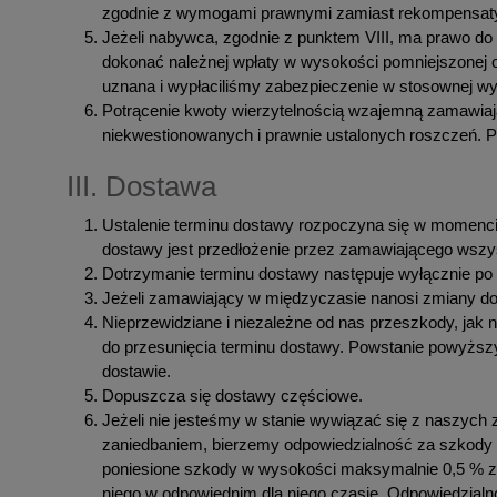
zgodnie z wymogami prawnymi zamiast rekompensat
Jeżeli nabywca, zgodnie z punktem VIII, ma prawo d
dokonać należnej wpłaty w wysokości pomniejszonej o w
uznana i wypłaciliśmy zabezpieczenie w stosownej w
Potrącenie kwoty wierzytelnością wzajemną zamawia
niekwestionowanych i prawnie ustalonych roszczeń. P
III. Dostawa
Ustalenie terminu dostawy rozpoczyna się w momenci
dostawy jest przedłożenie przez zamawiającego wszy
Dotrzymanie terminu dostawy następuje wyłącznie po u
Jeżeli zamawiający w międzyczasie nanosi zmiany do
Nieprzewidziane i niezależne od nas przeszkody, jak n
do przesunięcia terminu dostawy. Powstanie powyższych
dostawie.
Dopuszcza się dostawy częściowe.
Jeżeli nie jesteśmy w stanie wywiązać się z naszych
zaniedbaniem, bierzemy odpowiedzialność za szkody
poniesione szkody w wysokości maksymalnie 0,5 % za 
niego w odpowiednim dla niego czasie. Odpowiedzialn