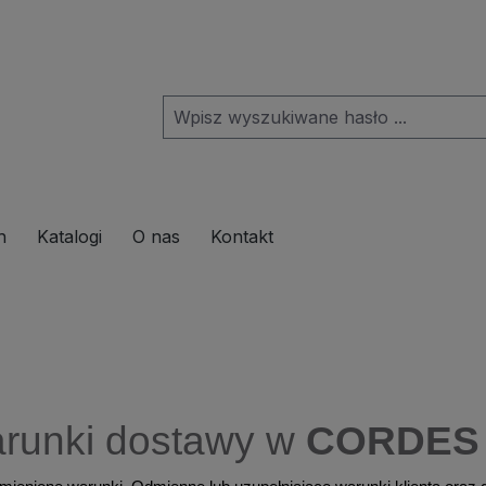
down menu from the category Produkte
h
Katalogi
O nas
Kontakt
arunki dostawy w
CORDES