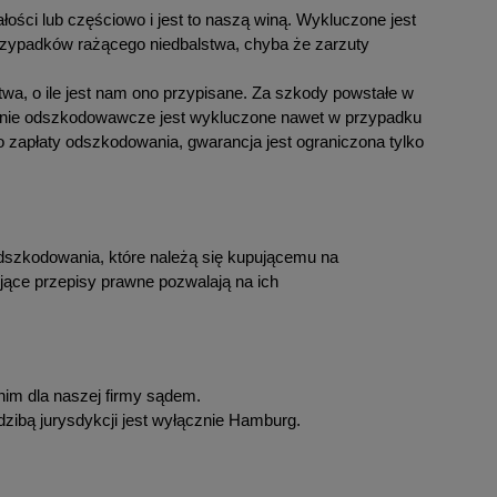
ości lub częściowo i jest to naszą winą. Wykluczone jest
rzypadków rażącego niedbalstwa, chyba że zarzuty
a, o ile jest nam ono przypisane. Za szkody powstałe w
czenie odszkodowawcze jest wykluczone nawet w przypadku
o zapłaty odszkodowania, gwarancja jest ograniczona tylko
odszkodowania, które należą się kupującemu na
jące przepisy prawne pozwalają na ich
im dla naszej firmy sądem.
ibą jurysdykcji jest wyłącznie Hamburg.