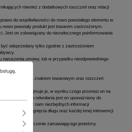
nikających również z dodatkowych roszczeń oraz relacji
y prawo do współwłasności do nowo powstałego elementu w
su nowo powstały produkt jest towarem zastrzeżonym.
ci. Jest on zobowiązany do niezwłocznego poinformowania
 być odsprzedany tylko zgodnie z zastrzeżeniem
nabywcy.
u naruszenia umowy, lub w przypadku nieodpowiedniego
ługę.
Więcej informacji...
bsługę.
rów zastrzeżonych znakiem towarowym oraz roszczeń
asnościowych.
 usług, lub wynajmuje je, w wyniku czego przenosi on na
h roszczeń. Aż do odwołania jest on upoważniony do
 także dostarczać nam niezbędnych informacji
otyczące ściągnięcia długu oraz każdej innej interwencji
cza 25%, to na życzenie zamawiającego jesteśmy