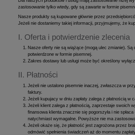
Dla naszych produktów i usług mają zastosowanie niżej w
zastosowanie tylko wtedy, gdy są zawarte w formie pisemn
Nasze produkty są kupowane głównie przez przedsiębiorcó
Jeżeli nie dostaniemy takiej informacji, przyjmujemy, że kup
I. Oferta i potwierdzenie zlecenia
Nasze oferty nie są wiążące (mogą ulec zmianie). Są o
potwierdzone w formie pisemnej.
Zakres dostawy lub usługi może być określony wyłąc
II. Płatności
Jeżeli nie ustalono pisemnie inaczej, zwłaszcza w przy
faktury.
Jeżeli kupujacy w dniu zapłaty zalega z płatnością w 
Jeżeli klient zalega z płatnością, zaprzestaje swoich 
finansowa klienta znacznie się pogorszyła i nie spłaca
natychmiast wymagalne. Powyższe nie ma zastosowani
Jeżeli okaże się, że płatność jest zagrożona przez b
odmówić spełnienia świadczeń aż do momentu zapłaty.