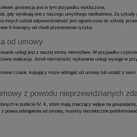
kolwiek gwarancja jest w tym przypadku wykluczona.
edy, gdy wynikają one z naszego umyślnego niedbalstwa. Za szkody 
u innych szkód odpowiedzialność jest ograniczona do szkody przew
wie 6 miesięcy od chwili przeniesienia ryzyka.
nia od umowy
onanie usługi jest z naszej strony niemożliwe. W przypadku częśc
zęściowa realizacja. Jeżeli niemożność wykonania usługi wystąpi w pr
mowie czasie, kupujący może odstąpić od umowy lub ustalić z nami
 umowy z powodu nieprzewidzianych zd
lonych w punkcie IV. 4., które mają znaczący wpływ na gospodarkę,
 z prawa odstąpienia od umowy, musimy niezwłocznie poinformować 