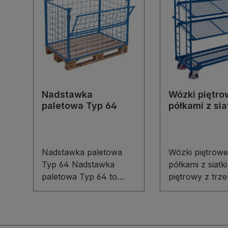
Nadstawka
Wózki piętro
paletowa Typ 64
półkami z sia
Nadstawka paletowa
Wózki piętrowe
Typ 64 Nadstawka
półkami z siat
paletowa Typ 64 to
piętrowy z trz
wytrzymałe i
ruchomymi pół
funkcjonalne
siatki (oczko 5
rozwiązanie do
mm) to idealne
składowania towarów
rozwiązanie do