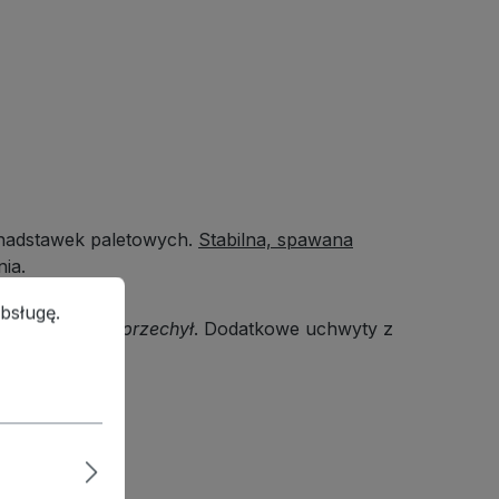
 nadstawek paletowych.
Stabilna, spawana
ia.
ługę.
Więcej informacji...
bsługę.
 kontrolowany przechył
. Dodatkowe uchwyty z