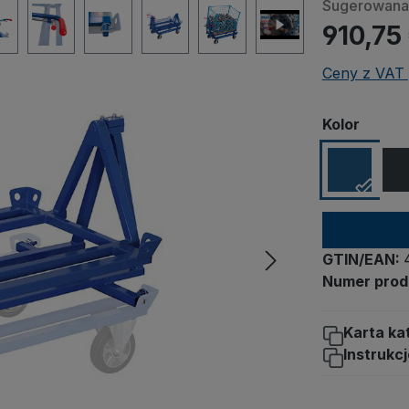
Sugerowana 
910,75
Ceny z VAT 
Wybierz
Kolor
GTIN/EAN:
Numer prod
Karta ka
Instrukc