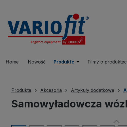
 wyszukiwania
Przejdź do głównej nawigacji
Home
Nowość
Produkte
Open or close the dro
Filmy o produkta
Produkte
Akcesoria
Artykuły dodatkowe
A
Samowyładowcza wózki