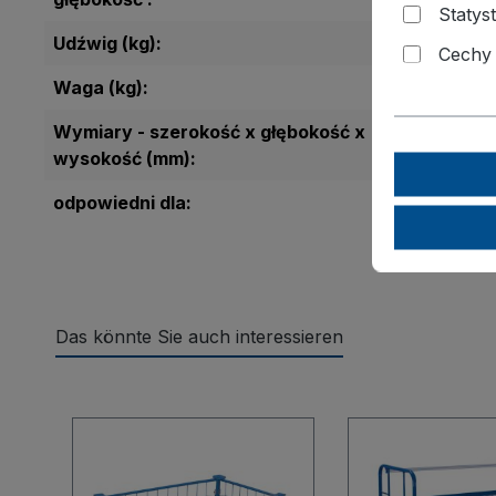
Statyst
Udźwig (kg):
dem Fahr
Cechy
Waga (kg):
83,0
Wymiary - szerokość x głębokość x
1595 x 8
wysokość (mm):
odpowiedni dla:
Fahrgeste
1210 x 8
Das könnte Sie auch interessieren
Pomiń galerię produktów