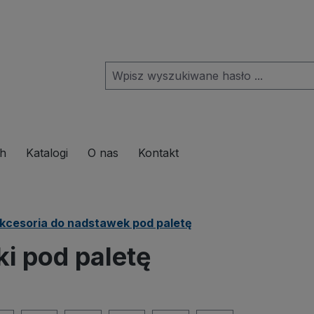
pdown menu from the category Produkte
ch
Katalogi
O nas
Kontakt
kcesoria do nadstawek pod paletę
 pod paletę