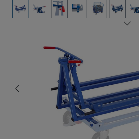
Pomiń galerię zdjęć