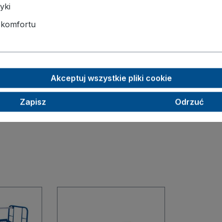
yki
gestell entsprechend
 komfortu
70 x 700
Akceptuj wszystkie pliki cookie
lle mit der Ladefläche
Zapisz
Odrzuć
10 mm