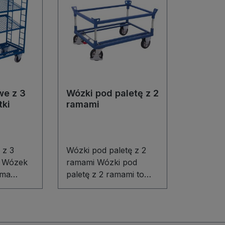
we z 3
Wózki pod paletę z 2
tki
ramami
 z 3
Wózki pod paletę z 2
ki Wózek
ramami Wózki pod
ema
paletę z 2 ramami to
kami z
solidne rozwiązanie do
0 × 50
składowania palet Euro
i skrzyń. Spawana
konstrukcja stalowa z