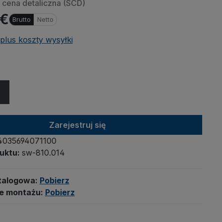
cena detaliczna (SCD)
 €
Brutto
Netto
plus koszty wysyłki
Zarejestruj się
4035694071100
uktu:
sw-810.014
talogowa:
Pobierz
je montażu:
Pobierz