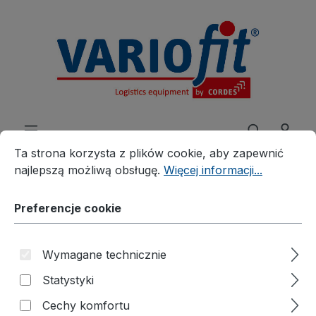
wnej zawartości
Preferencje cookie
Ta strona korzysta z plików cookie, aby zapewnić najleps
Ta strona korzysta z plików cookie, aby zapewnić
najlepszą możliwą obsługę.
Więcej informacji...
Preferencje cookie
Produkte
Rozwiązania branżowe
Wydarzenia
Piesek meblowy®
Wymagane technicznie
Stelaż do jokerów
Statystyki
meblowych
Cechy komfortu