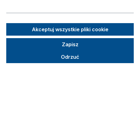
Pomiń galerię zdjęć
Akceptuj wszystkie pliki cookie
Zapisz
Odrzuć
Sugerowana cena detaliczna (SCD)
284,85 €
Brutto
Netto
Ceny z VAT plus koszty wysyłki