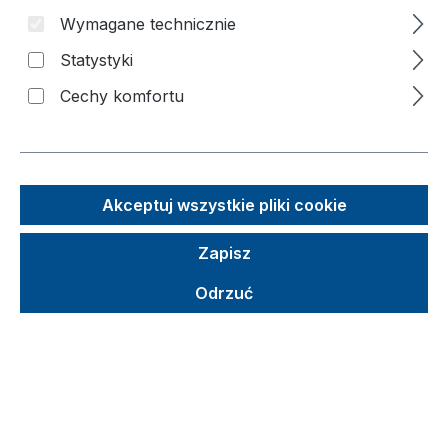
wieńce kół
Wymagane technicznie
Statystyki
Pomiń galerię zdjęć
Cechy komfortu
o
y
Akceptuj wszystkie pliki cookie
Zapisz
Odrzuć
Sugerowana cena detaliczna (SCD)
491,64 €
Brutto
Netto