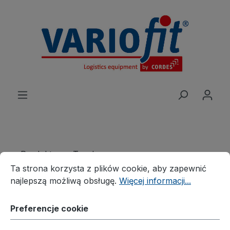
wnej zawartości
Produkte
Taczka
Preferencje cookie
Ta strona korzysta z plików cookie, aby zapewnić najleps
Taczka do transportu po schodach
Ta strona korzysta z plików cookie, aby zapewnić
najlepszą możliwą obsługę.
Więcej informacji...
Taczka do transportu po
schodach, dwa 5-ramienne
Preferencje cookie