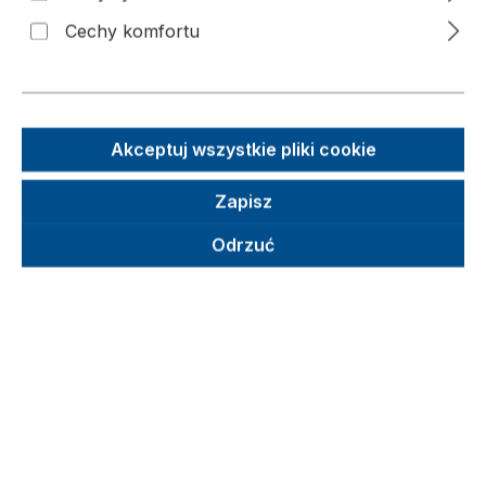
termoplastycznej
Cechy komfortu
Pomiń galerię zdjęć
Akceptuj wszystkie pliki cookie
Zapisz
Odrzuć
Sugerowana cena detaliczna (SCD)
142,92 €
Brutto
Netto
Ceny z VAT plus koszty wysyłki