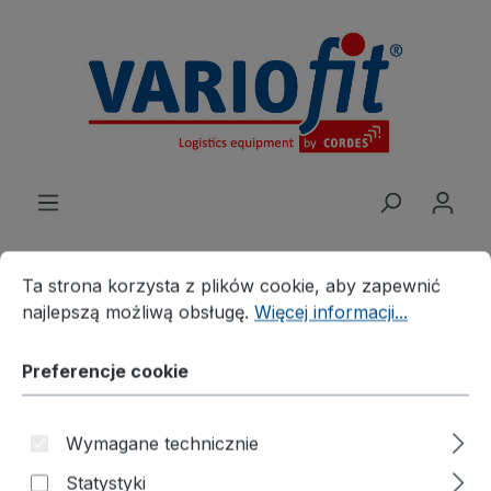
wnej zawartości
Preferencje cookie
Ta strona korzysta z plików cookie, aby zapewnić najleps
Ta strona korzysta z plików cookie, aby zapewnić
najlepszą możliwą obsługę.
Więcej informacji...
Produkte
Rozwiązania branżowe
Wydarzenia
Piesek meblowy®
Preferencje cookie
Trójkątny joker meblowy,
Wymagane technicznie
koła obrotowe z gumy
Statystyki