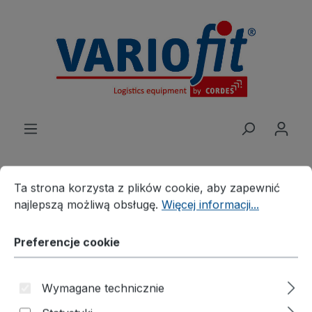
wnej zawartości
Preferencje cookie
Ta strona korzysta z plików cookie, aby zapewnić najleps
Ta strona korzysta z plików cookie, aby zapewnić
najlepszą możliwą obsługę.
Więcej informacji...
Produkte
Rozwiązania branżowe
Obsługa taczek do beczek
Preferencje cookie
Korytko pochłaniające
Wanna spustowa z kratą do
Wymagane technicznie
2 beczek 200 l