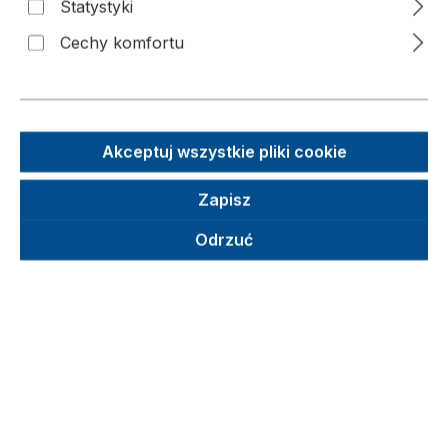
Statystyki
Cechy komfortu
Pomiń galerię zdjęć
Akceptuj wszystkie pliki cookie
Zapisz
Odrzuć
Sugerowana cena detaliczna (SCD)
156,62 €
Brutto
Netto