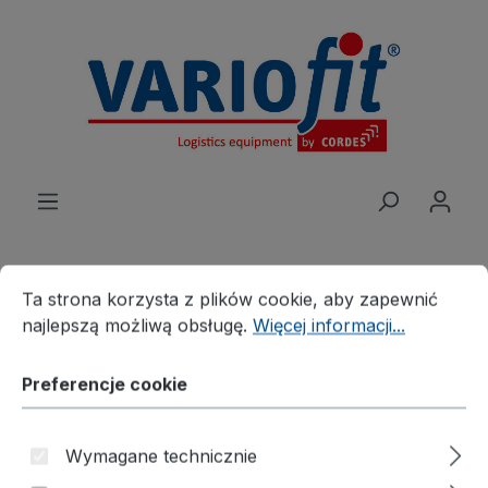
wnej zawartości
Preferencje cookie
Ta strona korzysta z plików cookie, aby zapewnić najleps
Ta strona korzysta z plików cookie, aby zapewnić
najlepszą możliwą obsługę.
Więcej informacji...
Produkte
Rozwiązania branżowe
Obsługa taczek do beczek
Wózek do beczek
Preferencje cookie
Wózek do transportu
Wymagane technicznie
beczek