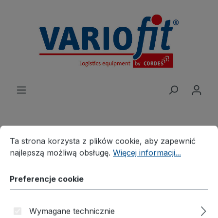
wnej zawartości
Preferencje cookie
Ta strona korzysta z plików cookie, aby zapewnić najleps
Ta strona korzysta z plików cookie, aby zapewnić
Produkte
Wózek
najlepszą możliwą obsługę.
Więcej informacji...
Wózki stołowe/Wózki do paczek
Wózek półkowy osiatkowany
Preferencje cookie
Wózek półkowy spawany
całości ESD
Wymagane technicznie