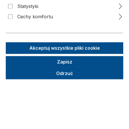
Statystyki
Cechy komfortu
Pomiń galerię zdjęć
o
y
Akceptuj wszystkie pliki cookie
Zapisz
Odrzuć
Sugerowana cena detaliczna (SCD)
2 414,36 €
Brutto
Netto