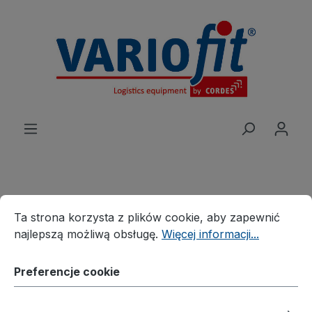
wnej zawartości
Preferencje cookie
Ta strona korzysta z plików cookie, aby zapewnić najleps
Produkte
Wózek
Ta strona korzysta z plików cookie, aby zapewnić
Magazynowe wózki skrzyniowe z pałąkami
najlepszą możliwą obsługę.
Więcej informacji...
Wózek skrzyniowy
Wózek skrzyniowy z płytą
Preferencje cookie
drewnopodobną