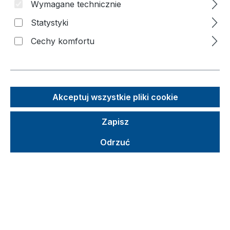
Wymagane technicznie
Statystyki
Pomiń galerię zdjęć
Cechy komfortu
Akceptuj wszystkie pliki cookie
Zapisz
Odrzuć
Sugerowana cena detaliczna (SCD)
436,57 €
Brutto
Netto