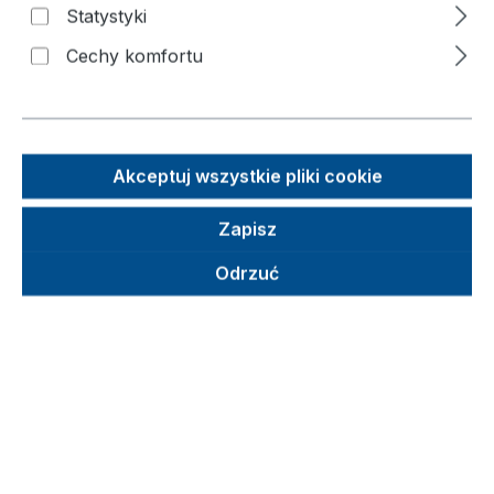
użytkowymi i hamulcem
Statystyki
postojowym
Cechy komfortu
Pomiń galerię zdjęć
Akceptuj wszystkie pliki cookie
Zapisz
Odrzuć