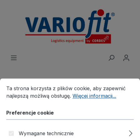
wnej zawartości
Preferencje cookie
Ta strona korzysta z plików cookie, aby zapewnić najleps
Ta strona korzysta z plików cookie, aby zapewnić
Produkte
Wózek
Wózek stołowy
najlepszą możliwą obsługę.
Więcej informacji...
Lekki wózek stołowy
Preferencje cookie
Wózek stołowy z 2
powierzchniami
Wymagane technicznie