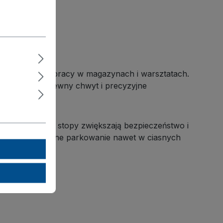
o intensywnej pracy w magazynach i warsztatach.
 gwarantuje pewny chwyt i precyzyjne
ną oraz osłoną stopy zwiększają bezpieczeństwo i
ilne, bezpieczne parkowanie nawet w ciasnych