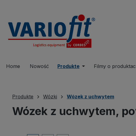
 wyszukiwania
Przejdź do głównej nawigacji
Home
Nowość
Produkte
Open or close the dro
Filmy o produkta
Produkte
Wózki
Wózek z uchwytem
Wózek z uchwytem, pow