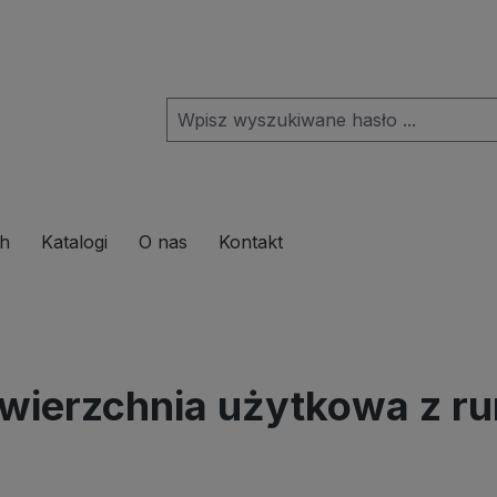
pdown menu from the category Produkte
ch
Katalogi
O nas
Kontakt
ierzchnia użytkowa z ru