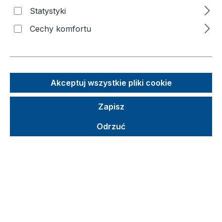
Statystyki
Cechy komfortu
Akceptuj wszystkie pliki cookie
Zapisz
Odrzuć
Sugerowana cena detaliczna (SCD)
238,84 €
Brutto
Netto
Ceny z VAT plus koszty wysyłki
Wybierz
Kolor