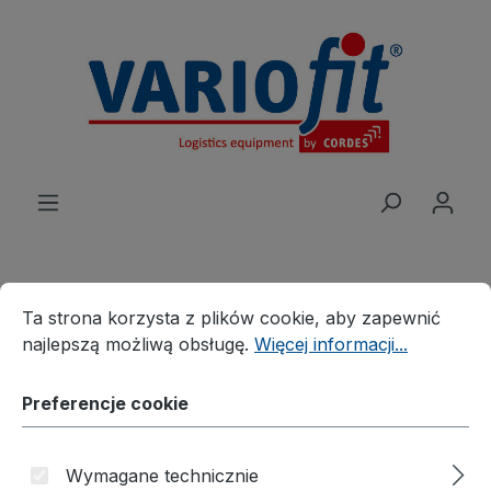
wnej zawartości
Preferencje cookie
Ta strona korzysta z plików cookie, aby zapewnić najleps
Ta strona korzysta z plików cookie, aby zapewnić
Produkte
Wózki
Wózek z uchwytem
najlepszą możliwą obsługę.
Więcej informacji...
Wózek z uchwytem
Preferencje cookie
Wymagane technicznie
Pomiń galerię zdjęć