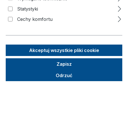
Statystyki
Pomiń galerię zdjęć
Cechy komfortu
Akceptuj wszystkie pliki cookie
Zapisz
Odrzuć
Sugerowana cena detaliczna (SCD)
996,61 €
Brutto
Netto
Ceny z VAT plus koszty wysyłki