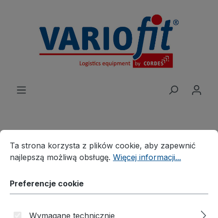
wnej zawartości
Preferencje cookie
Ta strona korzysta z plików cookie, aby zapewnić najleps
Ta strona korzysta z plików cookie, aby zapewnić
Produkte
Wózek
Wózek warsztatowy
najlepszą możliwą obsługę.
Więcej informacji...
Lekki wózek warsztatowy
Wózki warsztatowe z 1
Preferencje cookie
powierzchnią użytkową
Wymagane technicznie