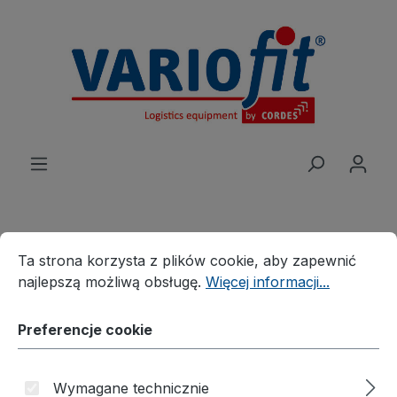
wnej zawartości
Preferencje cookie
Ta strona korzysta z plików cookie, aby zapewnić najleps
Ta strona korzysta z plików cookie, aby zapewnić
Produkte
Wózek
Wózek stołowy ESD
najlepszą możliwą obsługę.
Więcej informacji...
ESD wózki stołowe
Wysoki wózek piętrowy
Preferencje cookie
ESD
Wymagane technicznie