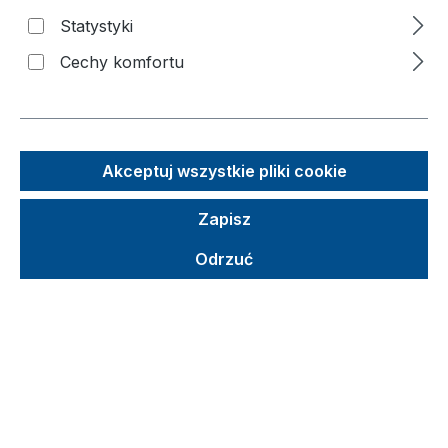
Statystyki
Pomiń galerię zdjęć
Cechy komfortu
Akceptuj wszystkie pliki cookie
Zapisz
Odrzuć
Sugerowana cena detaliczna (SCD)
871,11 €
Brutto
Netto
Ceny z VAT plus koszty wysyłki