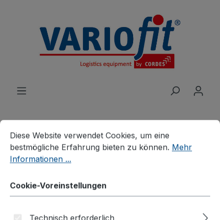
alt springen
Cookie-Voreinstellungen
Diese Website verwendet Cookies, um eine bestmögliche E
Diese Website verwendet Cookies, um eine
bestmögliche Erfahrung bieten zu können.
Mehr
Produkte
Wagen
Systemwagen
Informationen ...
Schiebebügelwagen
ESD Schiebebügelwagen
Cookie-Voreinstellungen
Technisch erforderlich