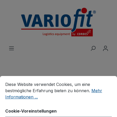
alt springen
Cookie-Voreinstellungen
Produkte
Wagen
Etagen-/Paketwagen
Diese Website verwendet Cookies, um eine bestmögliche E
Diese Website verwendet Cookies, um eine
Etagenwagen
bestmögliche Erfahrung bieten zu können.
Mehr
Etagenwagen hoch
Informationen ...
Cookie-Voreinstellungen