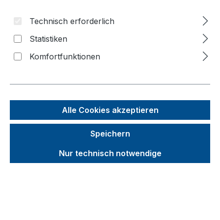
Bildergalerie überspringen
Technisch erforderlich
Statistiken
Komfortfunktionen
Alle Cookies akzeptieren
Speichern
Nur technisch notwendige
Unverbindliche Preisempfehlung (UVP):
851,35 €
Brutto
Netto
Preise inkl. MwSt. inkl. Versandkosten