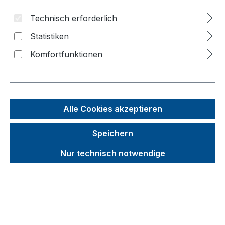
Technisch erforderlich
Bildergalerie überspringen
Statistiken
Komfortfunktionen
Alle Cookies akzeptieren
Speichern
Nur technisch notwendige
Unverbindliche Preisempfehlung (UVP):
519,77 €
Brutto
Netto
Preise inkl. MwSt. inkl. Versandkosten