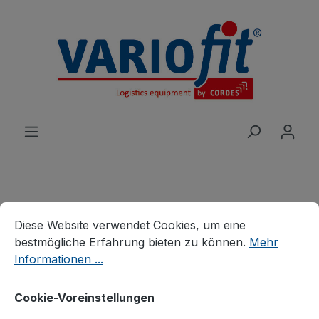
alt springen
Cookie-Voreinstellungen
Diese Website verwendet Cookies, um eine bestmögliche E
Produkte
Wagen
Etagen-/Paketwagen
Diese Website verwendet Cookies, um eine
Paketwagen
bestmögliche Erfahrung bieten zu können.
Mehr
Informationen ...
Paket-Dreiwandwagen
hoch
Cookie-Voreinstellungen