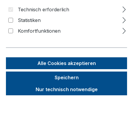
Bildergalerie überspringen
Technisch erforderlich
Statistiken
Komfortfunktionen
Alle Cookies akzeptieren
Speichern
Nur technisch notwendige
Unverbindliche Preisempfehlung (UVP):
498,26 €
Brutto
Netto
Preise inkl. MwSt. inkl. Versandkosten