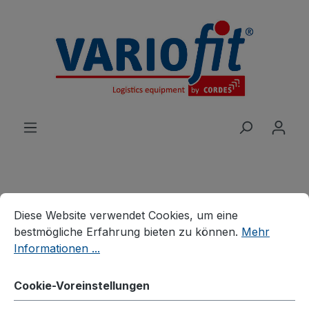
alt springen
Cookie-Voreinstellungen
Diese Website verwendet Cookies, um eine bestmögliche E
Produkte
Wagen
Etagen-/Paketwagen
Diese Website verwendet Cookies, um eine
Leichte Etagenwagen
bestmögliche Erfahrung bieten zu können.
Mehr
Informationen ...
Etagenwagen hoch
Cookie-Voreinstellungen