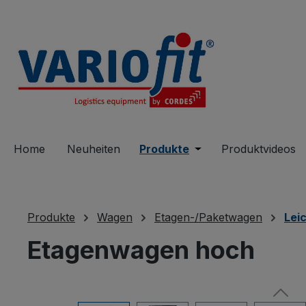
springen
Zur Hauptnavigation springen
Home
Neuheiten
Produkte
Öffne oder Schließe 
Produktvideos
Produkte
Wagen
Etagen-/Paketwagen
Lei
Etagenwagen hoch