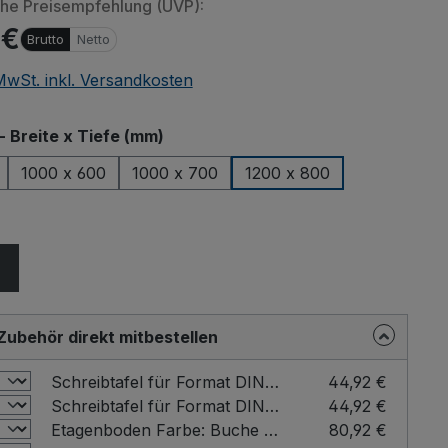
che Preisempfehlung (UVP):
 €
Brutto
Netto
 MwSt. inkl. Versandkosten
auswählen
- Breite x Tiefe (mm)
1000 x 600
1000 x 700
1200 x 800
ählen
Zubehör direkt mitbestellen
Schreibtafel für Format DIN A4 Farbe: Buche / Format: DIN A4 hoch
44,92 €
Schreibtafel für Format DIN A4 Farbe: Buche / Format: DIN A4 quer
44,92 €
Etagenboden Farbe: Buche / für Ladefläche - Breite x Tiefe (mm): 1200 x 800
80,92 €