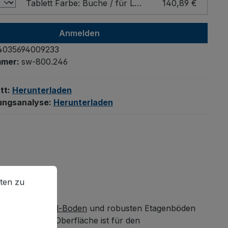
Tablett Farbe: Buche / für Ladefläche - Breite x Tiefe (mm): 1200 x 800
140,89 €
Anmelden
4035694009233
mmer:
sw-800.246
tt:
Herunterladen
ungsanalyse:
Herunterladen
en zu können.
Mehr Informationen ...
ten zu
vativem
L-Profil-Boden
und robusten Etagenböden
und kratzfeste Oberfläche ist für den