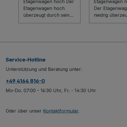
Etagenwagen hoch Der
Etagenwagen ni
Etagenwagen hoch
Der Etagenwag
überzeugt durch sein
niedrig überze
flexibles Baukasten-
ein flexibles B
System mit stabilem L-
System mit inn
Profil-Rohrschiebegriff
L-Profil-Boden
und verschraubten,
robusten Etag
verzinkten
aus
Verbindungsstangen.
Holzwerkstoffpl
Service-Hotline
Holzwerkstoff-Böden,
Die Böden lass
Unterstützung und Beratung unter:
optional variabel
bequem einhän
einsetzbare
variabel herau
+49 4164 816-0
Einlegeböden im 120-
Die dauerhaft
mm-Raster und
oberflächenges
Mo-Do. 07:00 - 16:30 Uhr, Fr. - 14:30 Uhr
vergitterte Stirnwände
schlag- und kra
sorgen für Ordnung
Konstruktion so
und Sicherheit. Die
langlebige Quali
Oder über unser
Kontaktformular
.
dauerhaft
Spurlose Rolle
oberflächengeschützte,
thermoplastis