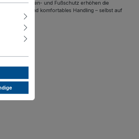
und spurlos; Faden- und Fußschutz erhöhen die
e Kontrolle und komfortables Handling – selbst auf
ndige