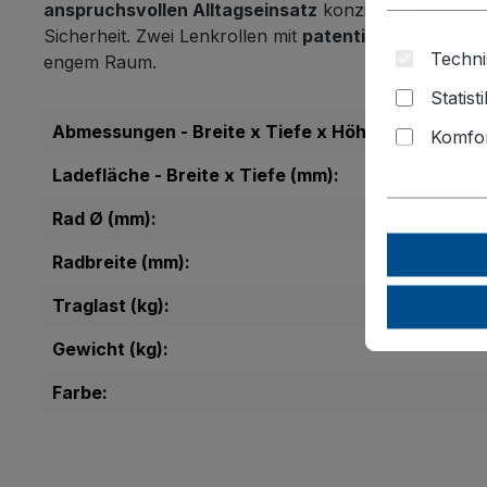
anspruchsvollen Alltagseinsatz
konzipiert. Die hoc
Sicherheit. Zwei Lenkrollen mit
patentiertem EasyS
Techni
engem Raum.
Statist
Abmessungen - Breite x Tiefe x Höhe (mm):
Komfor
Ladefläche - Breite x Tiefe (mm):
Rad Ø (mm):
Radbreite (mm):
Traglast (kg):
Gewicht (kg):
Farbe: