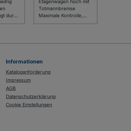
edrig
Etagenwagen hoch mit
en
Totmannbremse
ugt durch
Maximale Kontrolle,
aukasten-
flexible Ordnung: Der
ovativem
Etagenwagen hoch mit
 und
Totmannbremse
enböden
überzeugt durch sein
cleveres Baukasten-
atten.
System mit innovativem
Informationen
en sich
L-Profil-Boden und
gen und
variabel einhängbaren
Kataloganforderung
snehmen.
Holzwerkstoff-
Impressum
Etagenböden. Der
AGB
chützte,
Rohrschiebegriff mit
Datenschutzerklärung
tzfeste
Totmannsteuerung und
Cookie Einstellungen
rgt für
zusätzlichem Griffbügel
tät.
sorgt für sicheres
n aus
Manövrieren, während
chem
die spurlosen, grauen