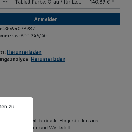
Tablett Farbe: Grau / für Ladefläche - Breite x Tiefe (mm): 1200 x 800
140,89 € *
Anmelden
4035694078987
mmer:
sw-800.246/AG
tt:
Herunterladen
ungsanalyse:
Herunterladen
en zu können.
Mehr Informationen ...
ten zu
ssungsfähigkeit. Robuste Etagenböden aus
e Einsätze in Lager und Werkstatt.