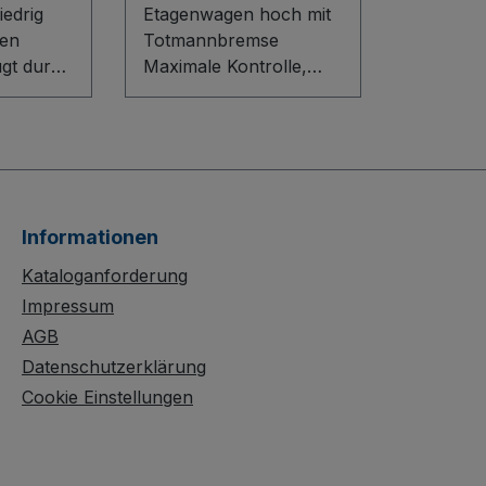
edrig
Etagenwagen hoch mit
en
Totmannbremse
ugt durch
Maximale Kontrolle,
aukasten-
flexible Ordnung: Der
ovativem
Etagenwagen hoch mit
 und
Totmannbremse
enböden
überzeugt durch sein
cleveres Baukasten-
atten.
System mit innovativem
Informationen
en sich
L-Profil-Boden und
gen und
variabel einhängbaren
Kataloganforderung
snehmen.
Holzwerkstoff-
Impressum
Etagenböden. Der
AGB
chützte,
Rohrschiebegriff mit
Datenschutzerklärung
tzfeste
Totmannsteuerung und
Cookie Einstellungen
rgt für
zusätzlichem Griffbügel
tät.
sorgt für sicheres
n aus
Manövrieren, während
chem
die spurlosen, grauen