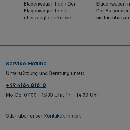
Etagenwagen hoch Der
Etagenwagen ni
Etagenwagen hoch
Der Etagenwag
überzeugt durch sein
niedrig überze
flexibles Baukasten-
ein flexibles B
System mit stabilem L-
System mit inn
Profil-Rohrschiebegriff
L-Profil-Boden
und verschraubten,
robusten Etag
verzinkten
aus
Verbindungsstangen.
Holzwerkstoffpl
Service-Hotline
Holzwerkstoff-Böden,
Die Böden lass
Unterstützung und Beratung unter:
optional variabel
bequem einhän
einsetzbare
variabel herau
+49 4164 816-0
Einlegeböden im 120-
Die dauerhaft
mm-Raster und
oberflächenges
Mo-Do. 07:00 - 16:30 Uhr, Fr. - 14:30 Uhr
vergitterte Stirnwände
schlag- und kra
sorgen für Ordnung
Konstruktion so
und Sicherheit. Die
langlebige Quali
Oder über unser
Kontaktformular
.
dauerhaft
Spurlose Rolle
oberflächengeschützte,
thermoplastis