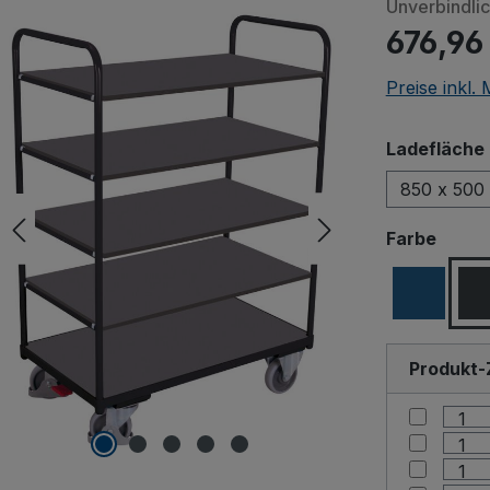
Unverbindli
676,96
Preise inkl.
Beim Abspiele
Videos (Yo
andere Quell
Ladefläche 
Drittanbieter ü
850 x 500
auf "Erlaube
Drittanbieter
ausw
Farbe
Einstell
Produkt-