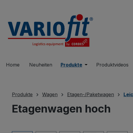
springen
Zur Hauptnavigation springen
Home
Neuheiten
Produkte
Öffne oder Schließe 
Produktvideos
Produkte
Wagen
Etagen-/Paketwagen
Lei
Etagenwagen hoch