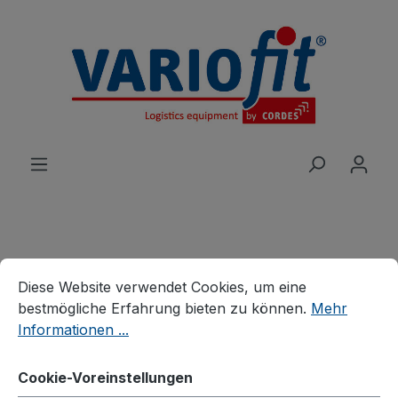
alt springen
Cookie-Voreinstellungen
Produkte
Wagen
Etagen-/Paketwagen
Diese Website verwendet Cookies, um eine bestmögliche E
Diese Website verwendet Cookies, um eine
Etagenwagen
bestmögliche Erfahrung bieten zu können.
Mehr
Etagenwagen hoch
Informationen ...
Cookie-Voreinstellungen