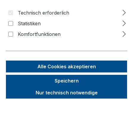
Bildergalerie überspringen
Technisch erforderlich
Statistiken
Komfortfunktionen
Alle Cookies akzeptieren
Speichern
Nur technisch notwendige
Unverbindliche Preisempfehlung (UVP):
1.104,95 €
Brutto
Netto
Preise inkl. MwSt. inkl. Versandkosten