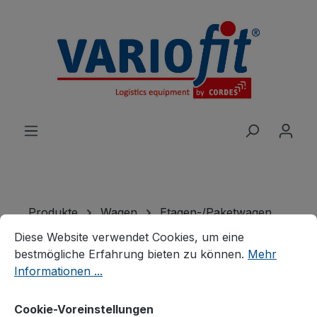
alt springen
Produkte
Wagen
Etagen-/Paketwagen
Cookie-Voreinstellungen
Diese Website verwendet Cookies, um eine bestmögliche E
Drahtgitter-Etagenwagen
Diese Website verwendet Cookies, um eine
bestmögliche Erfahrung bieten zu können.
Mehr
Etagenwagen fest
Informationen ...
verschweißt
Cookie-Voreinstellungen