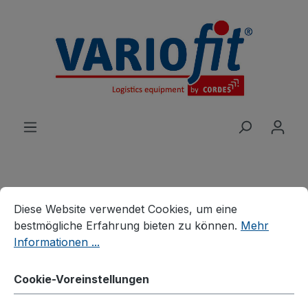
alt springen
Cookie-Voreinstellungen
Diese Website verwendet Cookies, um eine bestmögliche E
Produkte
Wagen
Etagen-/Paketwagen
Diese Website verwendet Cookies, um eine
Etagenwagen, neigbare Böden
bestmögliche Erfahrung bieten zu können.
Mehr
Informationen ...
Etagenwagen mit 4
Drahtgitterböden
Cookie-Voreinstellungen