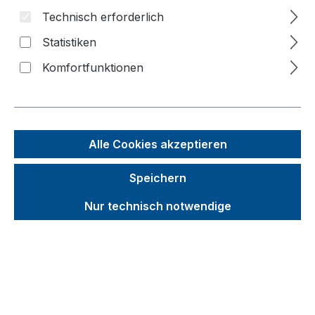
Technisch erforderlich
Bildergalerie überspringen
Statistiken
Komfortfunktionen
Alle Cookies akzeptieren
Speichern
Nur technisch notwendige
Unverbindliche Preisempfehlung (UVP):
867,43 €
Brutto
Netto
Preise inkl. MwSt. inkl. Versandkosten