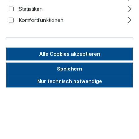
Bildergalerie überspringen
Statistiken
Komfortfunktionen
Alle Cookies akzeptieren
Speichern
Nur technisch notwendige
Unverbindliche Preisempfehlung (UVP):
356,61 €
Brutto
Netto
Preise inkl. MwSt. inkl. Versandkosten