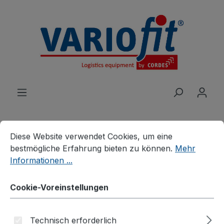
alt springen
Cookie-Voreinstellungen
Diese Website verwendet Cookies, um eine bestmögliche E
Diese Website verwendet Cookies, um eine
bestmögliche Erfahrung bieten zu können.
Mehr
Produkte
Roller
Materialständer
Informationen ...
Materialständer, einseitig
Cookie-Voreinstellungen
neigbar
Technisch erforderlich